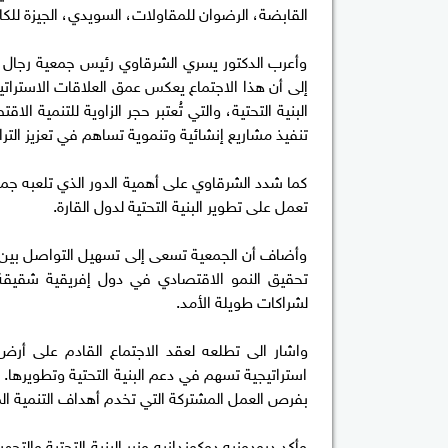
القابضة، الرضوان للمقاولات، السويدي، الجيزة للك
وأعرب الدكتور يسري الشرقاوي رئيس جمعية رجال ال
إلى أن هذا الاجتماع يعكس عمق العلاقات الاستراتي
البنية التحتية، والتي تُعتبر حجر الزاوية للتنمية ا
تنفيذ مشاريع إنشائية وتنموية تساهم في تعزيز الترا
كما شدد الشرقاوي على أهمية الدور الذي تلعبه جمع
تعمل على تطوير البنية التحتية لدول القارة.
وأضاف أن الجمعية تسعى إلى تسهيل التواصل بين ا
تحقيق النمو الاقتصادي في دول إفريقية شقيق
لشراكات طويلة الأمد.
واشار الى تطلعه لعقد الاجتماع القادم على أ
استراتيجية تسهم في دعم البنية التحتية وتطويرها. 
بفرص العمل المشتركة التي تخدم أهداف التنمية الم
وأكد ديودونيه دوكوندانيه وزير البنية التحتية وال