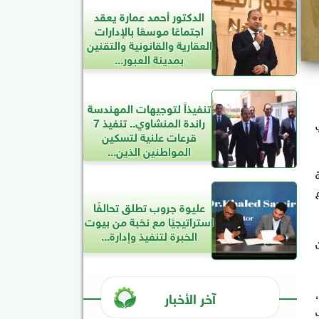
الدكتور أحمد عمارة يعقد
اجتماعًا موسعًا بالإدارات
العقارية والقانونية والتقنين
بمدينة العبور...
تنفيذاً لتوجيهات المهندسة
راندة المنشاوي.. تنفيذ 7
قرعات علنية لتسكين
المواطنين الذين...
عليوة جروب تطلق تحالفًا
استراتيجيًا مع نخبة من بيوت
الخبرة لتنفيذ وإدارة...
ساء لجان
،
آخر الأخبار