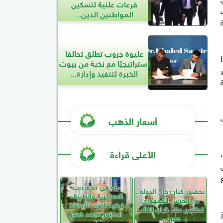
قرعات علنية لتسكين
المواطنين الذين...
عليوة جروب تطلق تحالفًا
استراتيجيًا مع نخبة من بيوت
الخبرة لتنفيذ وإدارة...
أسعار الذهب
الأعلى قراءة
ثقة في الكفاءات
بحضور كبار رجال الدولة..
العسكرية والطبية..
دار الحرس الجمهوري
ترقية اللواء الأستاذ
تحتضن عقد قران النائب
الدكتور محمد خضر
عمرو...
نائبًا...