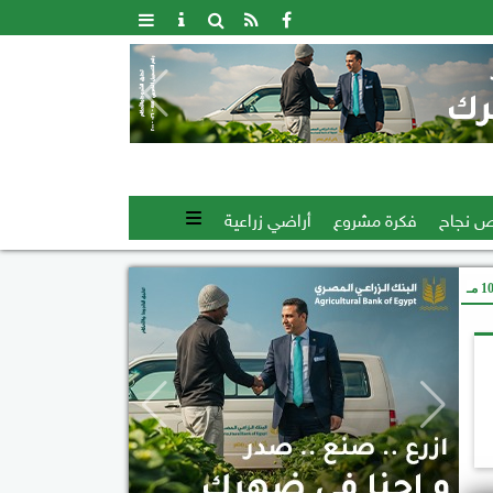
 نجاح
فكرة مشروع
أراضي زراعية
 مـ