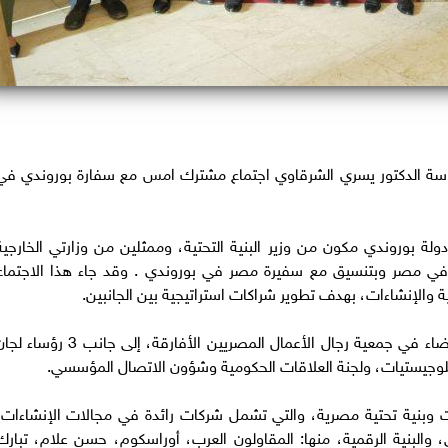
رئاسة الدكتور يسري الشرقاوي اجتماع مشترك امس مع سفارة بوروندي في
 بوروندي مكون من وزير البنية التحتية، وممثلين من وزارتي الخارجية
دي في مصر وبتنسيق مع سفيرة مصر في بوروندي . وقد جاء هذا الاجتماع
ية والإنشاءات، بهدف تطوير شراكات استراتيجية بين الجانبين.
وشارك في الاجتماع عدد من الشركات الكبرى الأعضاء في جمعية رجال الأعمال المصريين الأفارقة، إلى جانب 3 رؤ
واللوجيستيات، ولجنة العلاقات الحكومية وشؤون الاتصال المؤسسي.
ون عن أبرز 15 شركة مقاولات وبنية تحتية مصرية، والتي تشمل شركات رائدة في مجالات الإنشاءات
 والبنية الرقمية، منها: المقاولون العرب، أوراسكوم، حسن علام، تبارك