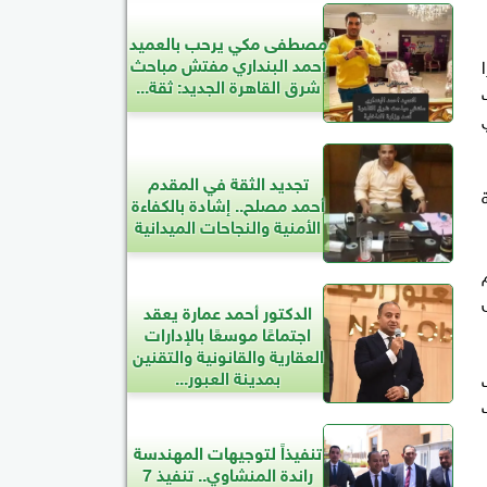
مصطفى مكي يرحب بالعميد
أحمد البنداري مفتش مباحث
شرق القاهرة الجديد: ثقة...
تجديد الثقة في المقدم
أحمد مصلح.. إشادة بالكفاءة
الأمنية والنجاحات الميدانية
الدكتور أحمد عمارة يعقد
اجتماعًا موسعًا بالإدارات
العقارية والقانونية والتقنين
بمدينة العبور...
تنفيذاً لتوجيهات المهندسة
راندة المنشاوي.. تنفيذ 7