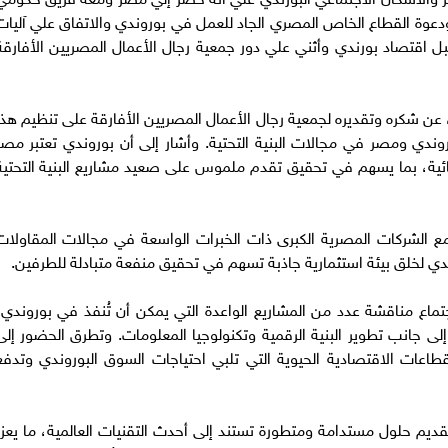
ودعوة القطاع الخاص المصري الجاد للعمل في بوروندي والاتفاق علي آليات
اقتصاد بورندي وأثني علي دور جمعية رجال الأعمال المصريين الأفارقة
عن شكره وتقديره لجمعية رجال الأعمال المصريين الأفارقة على تنظيم هذا
وروندي ومصر في مجالات البنية التحتية. وأشار إلى أن بوروندي تعتبر مصر
إنشائية، بما يسهم في تحقيق تقدم ملموس على صعيد مشاريع البنية التحتية
ون مع الشركات المصرية الكبرى ذات الخبرات الواسعة في مجالات المقاولات
ندي لخلق بيئة استثمارية جاذبة تسهم في تحقيق منفعة متبادلة للطرفين.
اجتماع مناقشة عدد من المشاريع الواعدة التي يمكن أن تُنفذ في بوروندي،
 جانب تطوير البنية الرقمية وتكنولوجيا المعلومات. وتطرق الحضور إلى
طاعات الاقتصادية الحيوية التي تلبي احتياجات السوق البوروندي وتدفع
تقديم حلول مستدامة ومتطورة تستند إلى أحدث التقنيات العالمية، ما يعزز