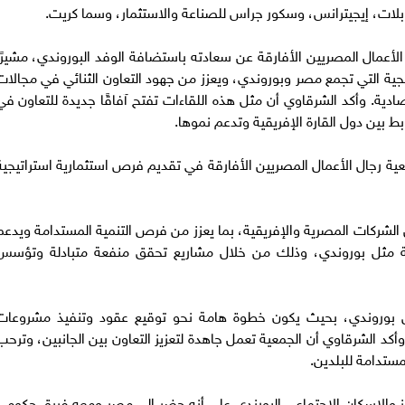
ابلات، إيجيترانس، وسكور جراس للصناعة والاستثمار، وسما كريت.
أعمال المصريين الأفارقة عن سعادته باستضافة الوفد البوروندي، مشيرًا
جية التي تجمع مصر وبوروندي، ويعزز من جهود التعاون الثنائي في مجالات
لاقتصادية. وأكد الشرقاوي أن مثل هذه اللقاءات تفتح آفاقًا جديدة للتعاون في
بط بين دول القارة الإفريقية وتدعم نموها.
ية رجال الأعمال المصريين الأفارقة في تقديم فرص استثمارية استراتيجية
لشركات المصرية والإفريقية، بما يعزز من فرص التنمية المستدامة ويدعم
ة مثل بوروندي، وذلك من خلال مشاريع تحقق منفعة متبادلة وتؤسس
رض بوروندي، بحيث يكون خطوة هامة نحو توقيع عقود وتنفيذ مشروعات
وأكد الشرقاوي أن الجمعية تعمل جاهدة لتعزيز التعاون بين الجانبين، وترحب
ستدامة للبلدين.
تجهيز والاسكان الاجتماعي البورندي علي أنه حضر إلي مصر ومعه فريق حكومي