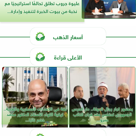
عليوة جروب تطلق تحالفًا استراتيجيًا مع
نخبة من بيوت الخبرة لتنفيذ وإدارة...
أسعار الذهب
الأعلى قراءة
بحضور كبار رجال الدولة.. دار الحرس
ثقة في الكفاءات العسكرية والطبية..
الجمهوري تحتضن عقد قران النائب
ترقية اللواء الأستاذ الدكتور محمد
عمرو...
خضر نائبًا...