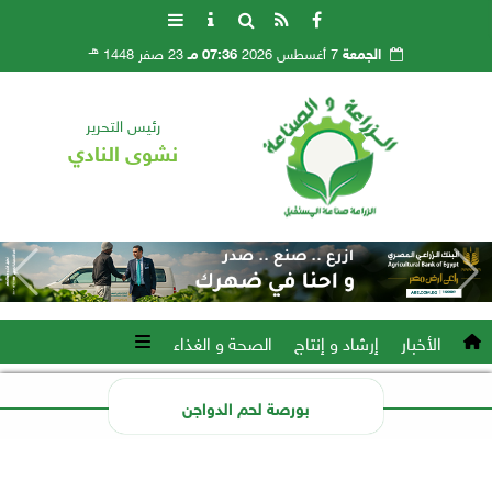
هـ
الجمعة
7 أغسطس 2026
07:36 مـ
23 صفر 1448
رئيس التحرير
نشوى النادي
الأخبار
إرشاد و إنتاج
الصحة و الغذاء
بورصة لحم الدواجن
xml/K/X39.xml x0n not found