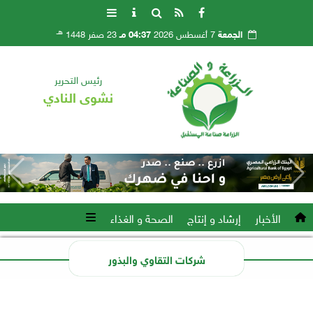
هـ
الجمعة
7 أغسطس 2026
04:37 مـ
23 صفر 1448
رئيس التحرير
نشوى النادي
الأخبار
إرشاد و إنتاج
الصحة و الغذاء
شركات التقاوي والبذور
xml/K/X22.xml x0n not found