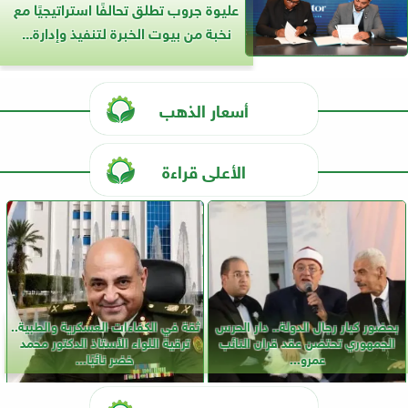
عليوة جروب تطلق تحالفًا استراتيجيًا مع
نخبة من بيوت الخبرة لتنفيذ وإدارة...
أسعار الذهب
الأعلى قراءة
بحضور كبار رجال الدولة.. دار الحرس
ثقة في الكفاءات العسكرية والطبية..
الجمهوري تحتضن عقد قران النائب
ترقية اللواء الأستاذ الدكتور محمد
عمرو...
خضر نائبًا...