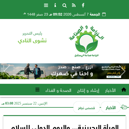
هـ
الجمعة
7 أغسطس 2026
09:52 مـ
23 صفر 1448
رئيس التحرير
نشوى النادي
الأخبار
إرشاد و إنتاج
الصحة و الغذاء
الإثنين، 22 سبتمبر 2025
03:08 مـ
الأخبار
قصص نجاح
المرأة البحرينية... واليوم الدولي للسلام