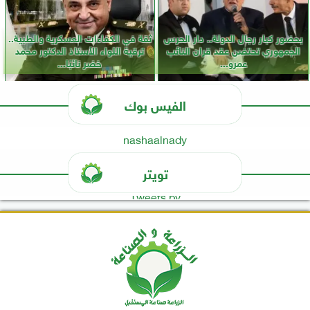
بحضور كبار رجال الدولة.. دار الحرس
ثقة في الكفاءات العسكرية والطبية..
الجمهوري تحتضن عقد قران النائب
ترقية اللواء الأستاذ الدكتور محمد
عمرو...
خضر نائبًا...
الفيس بوك
nashaalnady
تويتر
Tweets by