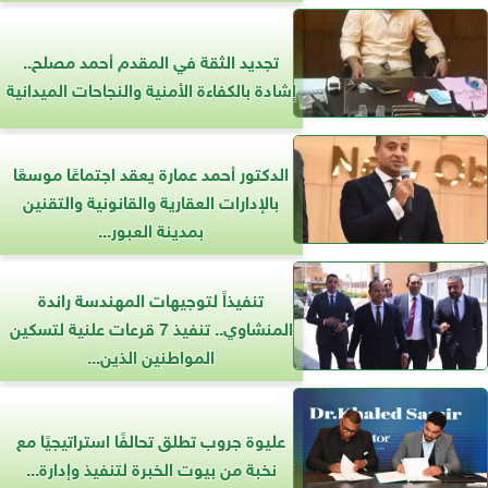
تجديد الثقة في المقدم أحمد مصلح..
إشادة بالكفاءة الأمنية والنجاحات الميدانية
الدكتور أحمد عمارة يعقد اجتماعًا موسعًا
بالإدارات العقارية والقانونية والتقنين
بمدينة العبور...
تنفيذاً لتوجيهات المهندسة راندة
المنشاوي.. تنفيذ 7 قرعات علنية لتسكين
المواطنين الذين...
عليوة جروب تطلق تحالفًا استراتيجيًا مع
نخبة من بيوت الخبرة لتنفيذ وإدارة...