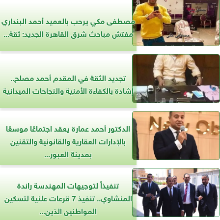
مصطفى مكي يرحب بالعميد أحمد البنداري
مفتش مباحث شرق القاهرة الجديد: ثقة...
تجديد الثقة في المقدم أحمد مصلح..
إشادة بالكفاءة الأمنية والنجاحات الميدانية
الدكتور أحمد عمارة يعقد اجتماعًا موسعًا
بالإدارات العقارية والقانونية والتقنين
بمدينة العبور...
تنفيذاً لتوجيهات المهندسة راندة
المنشاوي.. تنفيذ 7 قرعات علنية لتسكين
المواطنين الذين...