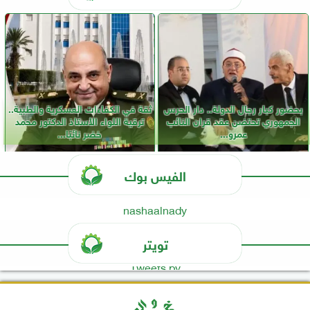
بحضور كبار رجال الدولة.. دار الحرس
ثقة في الكفاءات العسكرية والطبية..
الجمهوري تحتضن عقد قران النائب
ترقية اللواء الأستاذ الدكتور محمد
عمرو...
خضر نائبًا...
الفيس بوك
nashaalnady
تويتر
Tweets by