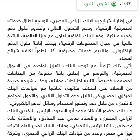
كتبت
نشوي النادي
في إطار استراتيجية البنك الزراعي المصري، لتوسيع نطاق خدماته
المصرفية الرقمية، ودعم الشمول المالي، وتقديم حلول دفع
رقمية مبتكرة، وقع البنك اتفاقية تعاون مع فيزا العالمية، الرائدة
عالمياً في مجال المدفوعات الرقمية، بهدف إتاحة حلول الدفع
الإلكتروني، وتقديم خدمات مصرفية أكثر تطوراً لكافة شرائح
العملاء.
يأتي ذلك تزامناً مع توجه البنك، لتعزيز تواجده في السوق
المصرفية، والتوسع في إطلاق باقة متنوعة من البطاقات
المصممة خصيصاً، لتلبية احتياجات عملائه، وجذب شريحة جديدة
من العملاء على اختلاف فئاتهم، تماشياً مع سياسات البنك
المركزي المصري في تقليل حجم التداول النقدي، والتحول لمجتمع
لا نقدي، من خلال دعم وتحفيز استخدام وسائل الدفع الإلكتروني.
جاء ذلك بحضور الأستاذ محمد أبو السعود، الرئيس التنفيذي للبنك
الزراعي المصري، والأستاذ سامي عبد الصادق، والأستاذة غادة
مصطفى، نائبا الرئيس التنفيذي، وملاك البابا، المدير العام لشركة
فيزا في مصر، وعدد من قيادات البنك الزراعي المصري، وشركة
فيزا.