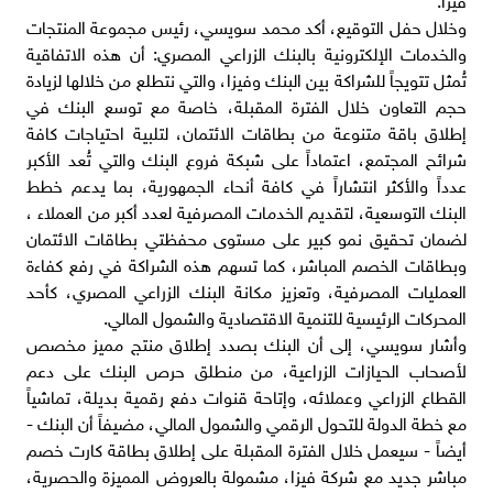
وخلال حفل التوقيع، أكد محمد سويسي، رئيس مجموعة المنتجات
والخدمات الإلكترونية بالبنك الزراعي المصري: أن هذه الاتفاقية
تُمثل تتويجاً للشراكة بين البنك وفيزا، والتي نتطلع من خلالها لزيادة
حجم التعاون خلال الفترة المقبلة، خاصة مع توسع البنك في
إطلاق باقة متنوعة من بطاقات الائتمان، لتلبية احتياجات كافة
شرائح المجتمع، اعتماداً على شبكة فروع البنك والتي تُعد الأكبر
عدداً والأكثر انتشاراً في كافة أنحاء الجمهورية، بما يدعم خطط
البنك التوسعية، لتقديم الخدمات المصرفية لعدد أكبر من العملاء ،
لضمان تحقيق نمو كبير على مستوى محفظتي بطاقات الائتمان
وبطاقات الخصم المباشر، كما تسهم هذه الشراكة في رفع كفاءة
العمليات المصرفية، وتعزيز مكانة البنك الزراعي المصري، كأحد
المحركات الرئيسية للتنمية الاقتصادية والشمول المالي.
وأشار سويسي، إلى أن البنك بصدد إطلاق منتج مميز مخصص
لأصحاب الحيازات الزراعية، من منطلق حرص البنك على دعم
القطاع الزراعي وعملائه، وإتاحة قنوات دفع رقمية بديلة، تماشياً
مع خطة الدولة للتحول الرقمي والشمول المالي، مضيفاً أن البنك -
أيضاً - سيعمل خلال الفترة المقبلة على إطلاق بطاقة كارت خصم
مباشر جديد مع شركة فيزا، مشمولة بالعروض المميزة والحصرية،