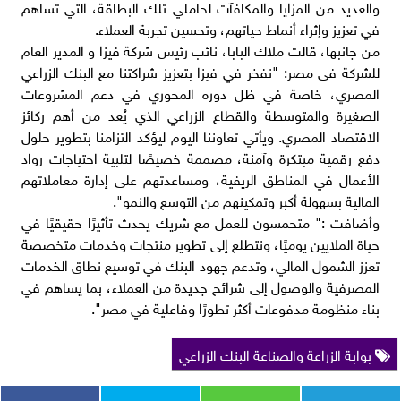
والعديد من المزايا والمكافآت لحاملي تلك البطاقة، التي تساهم
في تعزيز وإثراء أنماط حياتهم، وتحسين تجربة العملاء.
من جانبها، قالت ملاك البابا، نائب رئيس شركة فيزا و المدير العام
للشركة فى مصر: "نفخر في فيزا بتعزيز شراكتنا مع البنك الزراعي
المصري، خاصة في ظل دوره المحوري في دعم المشروعات
الصغيرة والمتوسطة والقطاع الزراعي الذي يُعد من أهم ركائز
الاقتصاد المصري. ويأتي تعاوننا اليوم ليؤكد التزامنا بتطوير حلول
دفع رقمية مبتكرة وآمنة، مصممة خصيصًا لتلبية احتياجات رواد
الأعمال في المناطق الريفية، ومساعدتهم على إدارة معاملاتهم
المالية بسهولة أكبر وتمكينهم من التوسع والنمو".
وأضافت :" متحمسون للعمل مع شريك يحدث تأثيرًا حقيقيًا في
حياة الملايين يوميًا، ونتطلع إلى تطوير منتجات وخدمات متخصصة
تعزز الشمول المالي، وتدعم جهود البنك في توسيع نطاق الخدمات
المصرفية والوصول إلى شرائح جديدة من العملاء، بما يساهم في
بناء منظومة مدفوعات أكثر تطورًا وفاعلية في مصر".
بوابة الزراعة والصناعة البنك الزراعي