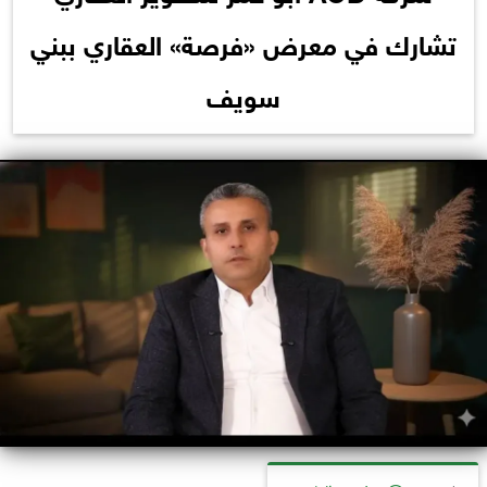
تشارك في معرض «فرصة» العقاري ببني
سويف