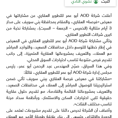
كتبت
نشوي النادي
أعلنت شركة AOD أبو عمر للتطوير العقاري عن مشاركتها في
معرض «فرصة» العقاري، والمقام بمحافظة بني سويف على مدار
3 أيام متتالية (الخميس – الجمعة – السبت)، بمشاركة نخبة من
كبرى شركات التطوير العقاري.
وتأتي مشاركة شركة AOD أبو عمر للتطوير العقاري في المعرض
في إطار خطتها للتوسع داخل محافظات الصعيد، والتواجد المباشر
مع العملاء، والتعريف بمشروعاتها العقارية المتميزة، إلى جانب
تقديم فرص متنوعة تناسب احتياجات السوق المحلي.
وفي هذا السياق، صرّح المهندس عبد الرحمن أبو عمر، رئيس
مجلس إدارة شركة AOD أبو عمر للتطوير العقاري، قائلاً:
«مشاركتنا في معرض فرصة العقاري ببني سويف تأتي ضمن
استراتيجيتنا للوصول المباشر إلى العملاء في محافظات الصعيد،
والتعريف بمشروعاتنا القائمة والقادمة، مع تقديم حلول عقارية
حقيقية تلبي احتياجات السكن والاستثمار، وبأنظمة سداد مرنة
تناسب مختلف الفئات».
وأضاف أن الشركة تحرص دائمًا على تقديم مشروعات تعتمد على
الجودة والالتزام، وتسعى إلى بناء علاقة طويلة الأمد مع العملاء