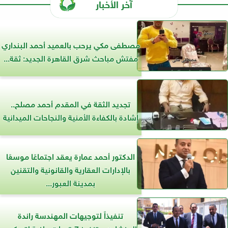
آخر الأخبار
مصطفى مكي يرحب بالعميد أحمد البنداري
مفتش مباحث شرق القاهرة الجديد: ثقة...
تجديد الثقة في المقدم أحمد مصلح..
إشادة بالكفاءة الأمنية والنجاحات الميدانية
الدكتور أحمد عمارة يعقد اجتماعًا موسعًا
بالإدارات العقارية والقانونية والتقنين
بمدينة العبور...
تنفيذاً لتوجيهات المهندسة راندة
المنشاوي.. تنفيذ 7 قرعات علنية لتسكين