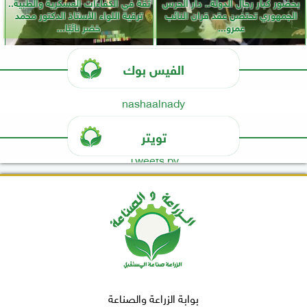
بحضور كبار رجال الدولة.. دار الحرس
ثقة في الكفاءات العسكرية والطبية..
الجمهوري تحتضن عقد قران النائب
ترقية اللواء الأستاذ الدكتور محمد
عمرو...
خضر نائبًا...
الفيس بوك
nashaalnady
تويتر
Tweets by
بوابة الزراعة والصناعة