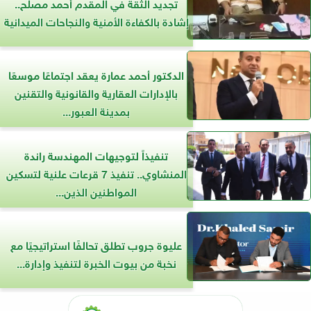
تجديد الثقة في المقدم أحمد مصلح..
إشادة بالكفاءة الأمنية والنجاحات الميدانية
الدكتور أحمد عمارة يعقد اجتماعًا موسعًا
بالإدارات العقارية والقانونية والتقنين
بمدينة العبور...
تنفيذاً لتوجيهات المهندسة راندة
المنشاوي.. تنفيذ 7 قرعات علنية لتسكين
المواطنين الذين...
عليوة جروب تطلق تحالفًا استراتيجيًا مع
نخبة من بيوت الخبرة لتنفيذ وإدارة...