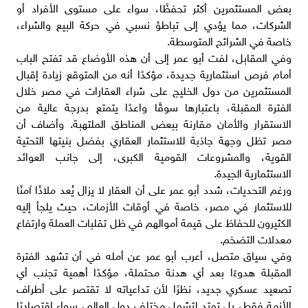
بعض المستثمرين أكثر تحفظًا، سواء على مستوى الأفراد أو
الشركات، مما يؤدي إلى تباطؤ نسبي في حركة البيع والشراء،
خاصة في الشرائح المتوسطة.
وفي المقابل، لفت أبو عمر إلى أن هذه الأوضاع قد تفتح الباب
أمام فرص استثمارية جديدة، مؤكدًا أنه من المتوقع زيادة إقبال
المستثمرين من دول الخليج على شراء العقارات في مصر خلال
الفترة المقبلة، باعتبارها سوقًا واعدًا يتمتع بدرجة عالية من
الاستقرار والأمان مقارنة ببعض المناطق الملتهبة. وأضاف أن
مصر تظل وجهة جاذبة للاستثمار العقاري بفضل بنيتها التحتية
القوية، والمشروعات القومية الكبرى، إلى جانب العوائد
الاستثمارية الجيدة.
ورغم التحديات، شدد أبو عمر على أن العقار لا يزال يُعد ملاذًا آمنًا
للاستثمار في مصر، خاصة في أوقات الأزمات، حيث يلجأ إليه
الكثيرون للحفاظ على قيمة أموالهم في ظل تقلبات العملة وارتفاع
معدلات التضخم.
وفي سياق متصل، أعرب أبو عمر عن أمله في أن تشهد الفترة
المقبلة هدوءًا بعد أي هدنة محتملة، مؤكدًا أهمية تجنب أي
تصعيد عسكري جديد، نظرًا لأن تداعياته لا تقتصر على أطراف
الأزمة فقط، بل تمتد لتشمل مختلف دول العالم، سواء اقتصاديًا