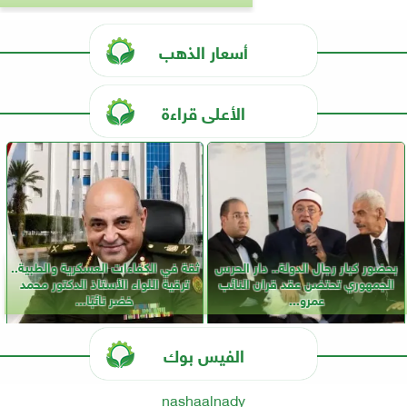
أسعار الذهب
الأعلى قراءة
بحضور كبار رجال الدولة.. دار الحرس
ثقة في الكفاءات العسكرية والطبية..
الجمهوري تحتضن عقد قران النائب
ترقية اللواء الأستاذ الدكتور محمد
عمرو...
خضر نائبًا...
الفيس بوك
nashaalnady