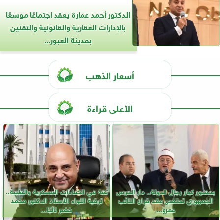
الدكتور أحمد عمارة يعقد اجتماعًا موسعًا
بالإدارات العقارية والقانونية والتقنين
بمدينة العبور...
أسعار الذهب
الأعلى قراءة
بحضور كبار رجال الدولة.. دار الحرس
ثقة في الكفاءات العسكرية والطبية..
الجمهوري تحتضن عقد قران النائب
ترقية اللواء الأستاذ الدكتور محمد
عمرو...
خضر نائبًا...