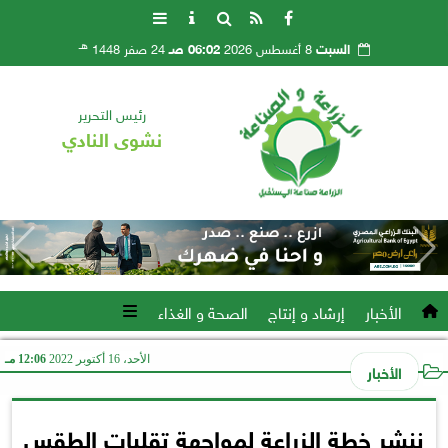
هـ
السبت
8 أغسطس 2026
06:02 صـ
24 صفر 1448
رئيس التحرير
نشوى النادي
الأخبار
إرشاد و إنتاج
الصحة و الغذاء
الأحد، 16 أكتوبر 2022
12:06 مـ
الأخبار
ننشر خطة الزراعة لمواجهة تقلبات الطقس