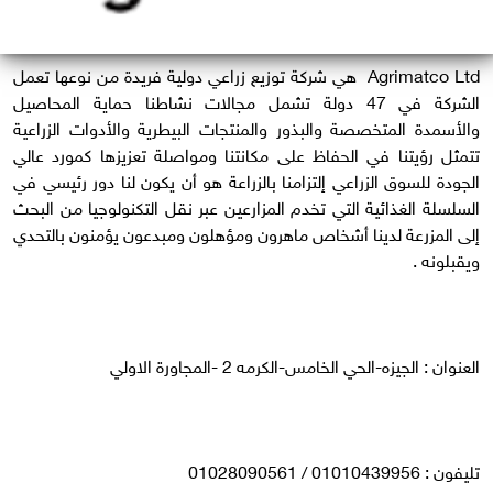
Agrimatco Ltd هي شركة توزيع زراعي دولية فريدة من نوعها تعمل
الشركة في 47 دولة تشمل مجالات نشاطنا حماية المحاصيل
والأسمدة المتخصصة والبذور والمنتجات البيطرية والأدوات الزراعية
تتمثل رؤيتنا في الحفاظ على مكانتنا ومواصلة تعزيزها كمورد عالي
الجودة للسوق الزراعي إلتزامنا بالزراعة هو أن يكون لنا دور رئيسي في
السلسلة الغذائية التي تخدم المزارعين عبر نقل التكنولوجيا من البحث
إلى المزرعة لدينا أشخاص ماهرون ومؤهلون ومبدعون يؤمنون بالتحدي
ويقبلونه .
العنوان : الجيزه-الحي الخامس-الكرمه 2 -المجاورة الاولي
تليفون : 01010439956 / 01028090561