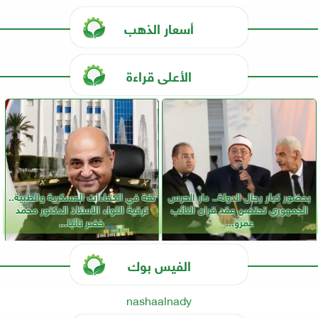
أسعار الذهب
الأعلى قراءة
بحضور كبار رجال الدولة.. دار الحرس
ثقة في الكفاءات العسكرية والطبية..
الجمهوري تحتضن عقد قران النائب
ترقية اللواء الأستاذ الدكتور محمد
عمرو...
خضر نائبًا...
الفيس بوك
nashaalnady