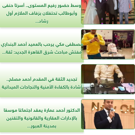
وسط حضور رفيع المستوى.. أسرتا حنفى
وأبوطالب تحتفلان بزفاف الملازم أول
رشاد...
مصطفى مكي يرحب بالعميد أحمد البنداري
مفتش مباحث شرق القاهرة الجديد: ثقة...
تجديد الثقة في المقدم أحمد مصلح..
إشادة بالكفاءة الأمنية والنجاحات الميدانية
الدكتور أحمد عمارة يعقد اجتماعًا موسعًا
بالإدارات العقارية والقانونية والتقنين
بمدينة العبور...