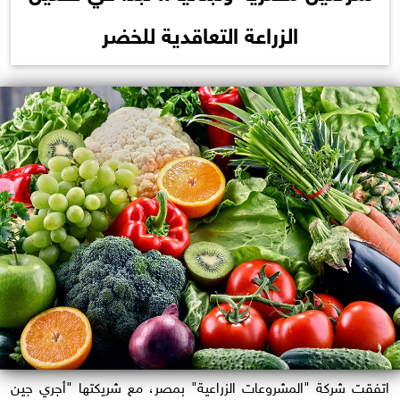
الزراعة التعاقدية للخضر
اتفقت شركة "المشروعات الزراعية" بمصر، مع شريكتها "أجري جين