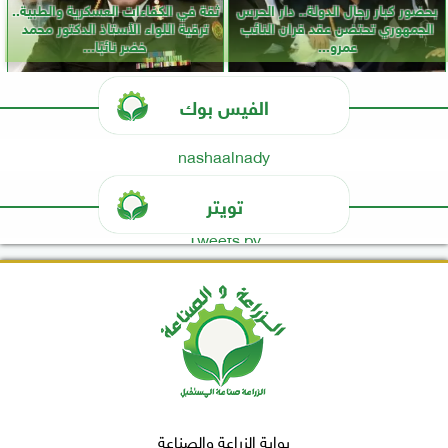
بحضور كبار رجال الدولة.. دار الحرس
ثقة في الكفاءات العسكرية والطبية..
الجمهوري تحتضن عقد قران النائب
ترقية اللواء الأستاذ الدكتور محمد
عمرو...
خضر نائبًا...
الفيس بوك
nashaalnady
تويتر
Tweets by
بوابة الزراعة والصناعة