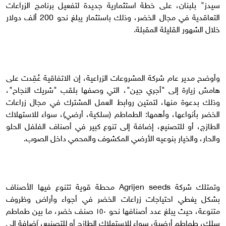
سيدز" بلبنان، على خطة استثمارية جديدة لتفعيل برنامج الزراعات
التعاقدية في مجال الخضر، وذلك باستثمار يبلغ نحو 200 ألف دولار
خلال الشهور القليلة المقبلة.
وأوضح مدير عام شركة المشروعات الزراعية، إن الاتفاقية عُقِدت على
هامش زيارة إلى "أجري جين"، التي وصفها بلقب "شريك النجاح"،
وذلك بدعوة منها، لتمتين روابط العمل المشترك في مجال زراعات
الخضر بأنواعها، وأهمها: الطماطم (سلكية، أرضي)، سواء للاستهلاك
الطازج، أو للتصنيع، إضافة إلى تنوع كبير في أصناف الفلفل الحلو
والحار، والخيار بنوعيه الأرضي المكشوف والمحمي داخل الصوب.
وتمتلك شركة Agrijen seeds محطة قوية تتنوع فيها الأصناف
بشكل يغطي احتياجات زراعات الخضر في أجواء وأراض وظروف
متنوعة، حيث يبلغ عدد أصنافها نحو ١٥٠ صنف خضر، ما بين طماطم
سلك، طماطم أرضية، سواء للاستهلاك الطازج أو للتصنيع، آضافة إلى