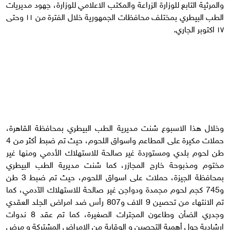
والمرئية التابع للوزارة الزراعة والمكتب الاعلامي للوزارة، جهود مديريات
الطب البيطري بمختلف محافظات الجمهورية خلال الفترة من ١١ وحتى
١٧ اكتوبر الجاري.
وخلال هذا الاسبوع شنت مديرية الطب البيطري بمحافظة القاهرة،
حملات مكيرة على المطاعم واسواق اللحوم، حيث تم ضبط أكثر من 4
طن لحوم بلدي ومستوردة غير صالحة للاستهلاك الأدمي ومنها غير
مختوم ومذبوحة خارج المجازر، كما شنت مديرية الطب البيطري
بمحافظة الجيزة، حملات على اسواق اللحوم، حيث تم ضبط 3 طن
و745 كجم لحوم مجمدة ودواجن غير صالحة للاستهلاك الآدمي، كما
تم الانتهاء من تحصين 9 الاف و807 رأس ضد امراض الجلد العقدي
وجدري الضأن وطاعون المجترات الصغيرة، كما تم عقد 8 ندوات
ارشادية حول أهمية التحصين و الوقاية من الامراض المشتركة و مرض