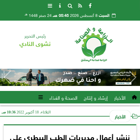
هـ
السبت
8 أغسطس 2026
05:45 صـ
24 صفر 1448
رئيس التحرير
نشوى النادي
الأخبار
إرشاد و إنتاج
الصحة و الغذاء
الثلاثاء، 18 أكتوبر 2022
10:36 صـ
الأخبار
ننشر أعمال مديريات الطب البيطري على