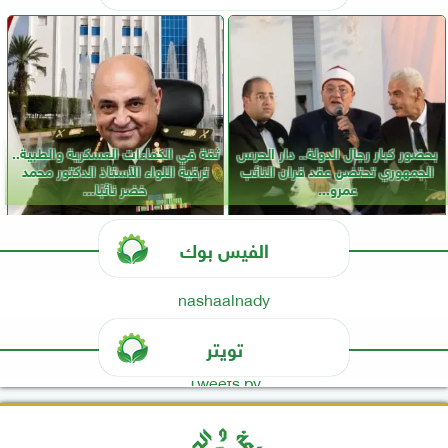
بحضور كبار رجال الدولة.. دار الحرس
ثقة في الكفاءات العسكرية والطبية..
الجمهوري تحتضن عقد قران النائب
ترقية اللواء الأستاذ الدكتور محمد
عمرو...
خضر نائبًا...
الفيس بوك
nashaalnady
تويتر
Tweets by