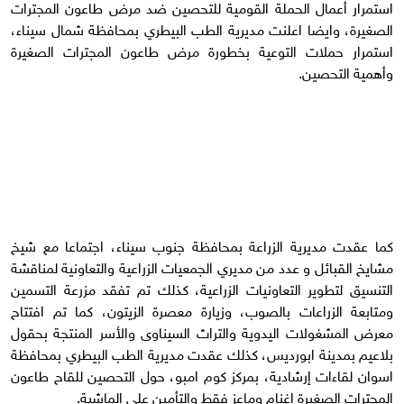
استمرار أعمال الحملة القومية للتحصين ضد مرض طاعون المجترات
الصغيرة، وايضا اعلنت مديرية الطب البيطري بمحافظة شمال سيناء،
استمرار حملات التوعية بخطورة مرض طاعون المجترات الصغيرة
وأهمية التحصين.
كما عقدت مديرية الزراعة بمحافظة جنوب سيناء، اجتماعا مع شيخ
مشايخ القبائل و عدد من مديري الجمعيات الزراعية والتعاونية لمناقشة
التنسيق لتطوير التعاونيات الزراعية، كذلك تم تفقد مزرعة التسمين
ومتابعة الزراعات بالصوب، وزيارة معصرة الزيتون، كما تم افتتاح
معرض المشغولات اليدوية والتراث السيناوى والأسر المنتجة بحقول
بلاعيم بمدينة ابورديس، كذلك عقدت مديرية الطب البيطري بمحافظة
اسوان لقاءات إرشادية، بمركز كوم امبو، حول التحصين للقاح طاعون
المجترات الصغيرة اغنام وماعز فقط والتأمين على الماشية.