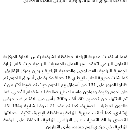
فيما استقبلت مديرية الزراعة بمحافظة الشرقية رئيس الادارة المركزية
للتعاون الزراعي لتفقد سير العمل بالجمعيات الزراعية حيث قام بزيارة
الجمعية الزراعية بالعصلوجى والجمعية الزراعية ببردين بمركز الزقازيق،
كما شنت مديرية الطب البيطري 16 حملة مكبرة على أسواق اللحوم تم
خلالها المرور على 131 من أسواق بيع اللحوم حيث تم ضبط أكثر من 7
طن لحوم وكبدة ودواجن واسماك غير صالحة للاستخدام الأدمي، كما
تم الانتهاء من تحصين 30 ألف و300 رأس من الاغنام ضد مرض
طاعون المجترات الصغيرة، كما تم عقد 71 ندوة ارشادية و194 لقاء
إرشادي، كما أعلنت مديرية الزراعة بمحافظة البحيرة، تكثيف حملاتها
للتصدي وازالة التعديات على الاراضي الزراعية، للحفاظ على الرقعة
الزراعية، في مركزي كوم حماده، وأدى النطرون.