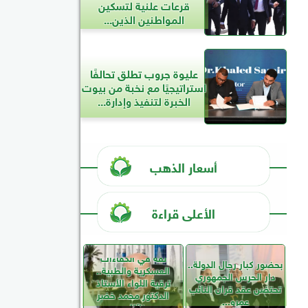
قرعات علنية لتسكين
المواطنين الذين...
عليوة جروب تطلق تحالفًا
استراتيجيًا مع نخبة من بيوت
الخبرة لتنفيذ وإدارة...
أسعار الذهب
الأعلى قراءة
ثقة في الكفاءات
بحضور كبار رجال الدولة..
العسكرية والطبية..
دار الحرس الجمهوري
ترقية اللواء الأستاذ
تحتضن عقد قران النائب
الدكتور محمد خضر
عمرو...
نائبًا...