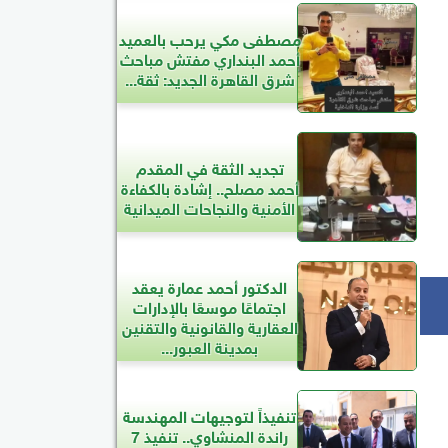
مصطفى مكي يرحب بالعميد
أحمد البنداري مفتش مباحث
شرق القاهرة الجديد: ثقة...
تجديد الثقة في المقدم
أحمد مصلح.. إشادة بالكفاءة
الأمنية والنجاحات الميدانية
الدكتور أحمد عمارة يعقد
اجتماعًا موسعًا بالإدارات
العقارية والقانونية والتقنين
بمدينة العبور...
تنفيذاً لتوجيهات المهندسة
راندة المنشاوي.. تنفيذ 7