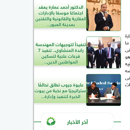
الدكتور أحمد عمارة يعقد
اجتماعًا موسعًا بالإدارات
العقارية والقانونية والتقنين
بمدينة العبور...
ة : 1- إستيراد وتجارة
دريبيه فى البورصه العالميه للحبوب 4- كل ما
تنفيذاً لتوجيهات المهندسة
فى
راندة المنشاوي.. تنفيذ 7
قرعات علنية لتسكين
هو
المواطنين الذين...
يه
صه
فى
ات
عليوة جروب تطلق تحالفًا
استراتيجيًا مع نخبة من بيوت
الخبرة لتنفيذ وإدارة...
آخر الأخبار