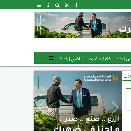
 نجاح
فكرة مشروع
أراضي زراعية
 مـ