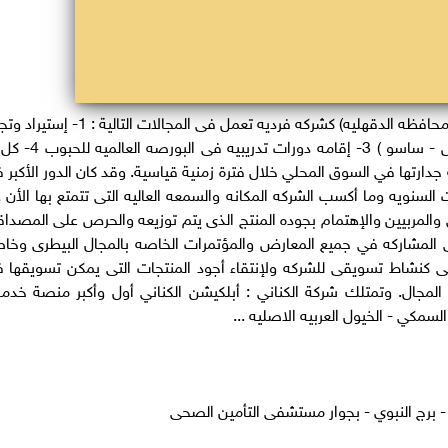
تأسست الكناني جروب عام 2008 بمدينه المنصوره ( محافظه الدقهليه) كشركه فرديه تعمل فى المجالات التالي
جميع أنواع خامات الأعلاف 2- توزيع الكتكوت ( أبيض - ساسو ) 3- إقامه دورات ت
جدارتها في السوق المحلي خلال فترة زمنية قياسية. وقد كان الدور الأكبر 
 السنويه وما أكسب الشركه المكانه والسمعه العاليه التى تتمتع بها الأن 
 والمربيين والإهتمام بجوده المنتج الذى يتم توزيعه والحرص على المصداق
لى المشاركه في جميع المعارض والمؤتمرات الخاصه بالمجال البيطرى وخا
اعى كنشاط تسويقى للشركه ولإنتقاء أجود المنتجات التى يمكن تسويقها 
لمجال. وتمتلك شركة الكناني : أبلكيشن الكناني أول وأكبر منصة خدم
السمكي - الخيول العربيه الاصليه ...
ة - برج النبوي - بجوار مستشفى التأمين الصحى