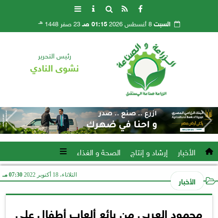
هـ
السبت
8 أغسطس 2026
01:15 صـ
23 صفر 1448
رئيس التحرير
نشوى النادي
الأخبار
إرشاد و إنتاج
الصحة و الغذاء
الثلاثاء، 18 أكتوبر 2022
07:30 مـ
الأخبار
محمود العربي من بائع ألعاب أطفال على