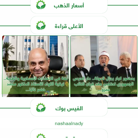
أسعار الذهب
الأعلى قراءة
بحضور كبار رجال الدولة.. دار الحرس
ثقة في الكفاءات العسكرية والطبية..
الجمهوري تحتضن عقد قران النائب
ترقية اللواء الأستاذ الدكتور محمد
عمرو...
خضر نائبًا...
الفيس بوك
nashaalnady
تويتر