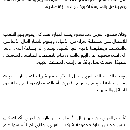
ولم يلتحق بالمدرسة لظروف والده الإقتصادية.
وكان محمود العربي منذ صغره يحب التجارة فقد كان يقوم ببيع الألعاب
للأطفال على مصطبة منزله في الأعياد، ويقوم بادخار المال الأساسي
والمكسب ويعطيهما لأخيه الغير شقيق ليشتري له بضاعة أخرى، ولما
رأى أخوه موهبته في البيع والشراء، قام باصطحابه للقاهرة والموسكي
تحديدًا، وهناك عمل بائعًا في إحدى المحلات الكبيرة.
وبعد ذلك امتلك العربي محل استأجره مع شريك له، وطوال حياته
وحتى مماته لم ينسى حقوق الآخرين بأمواله، فكان دوما في ماله حق
للسائل والمحروم.
فأصبح العربي من أمِهر رجال الأعمال بمصر والوطن العربي بأكمله، كان
رئيس مجلس إدارة مجموعة شركات العربي، والتي تم تأسيسها عام