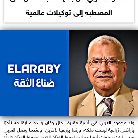
المصطبه إلى توكيلات عالمية
ولد محمود العربي في أسرة فقيرة الحال وكان والده مزارعًا مستأجرًا
بأراضي زراعية ليست ملكه، وإنما يزرعها لآخرين، وعندما وصل العربي
سن الثلاث سنوات أرسله والده لحفظ القرآن الكريم وحفظ القرآن كاملًا