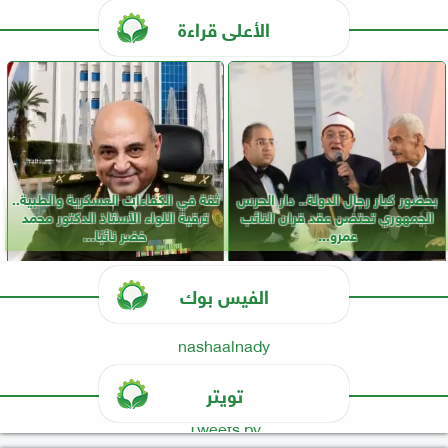
الأعلى قراءة
بحضور كبار رجال الدولة.. دار الحرس
ثقة في الكفاءات العسكرية والطبية..
الجمهوري تحتضن عقد قران النائب
ترقية اللواء الأستاذ الدكتور محمد
عمرو...
خضر نائبًا...
الفيس بوك
nashaalnady
تويتر
Tweets by