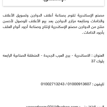
مصنع الإسكندرية تقوم بصناعة أعلاف الدواجن وتسويق الأعلاف
والخامات ومتابعه مزارع الدواجن بعد بيع الأعلاف للوصول لأحسن
منتج من الدواجن مصنع الإسكندرية لإنتاج وصناعة أجود أنواع العلف
بأجود الخامات .
العنوان : الاسكندرية - برج العرب الجديدة - المنطقة الصناعية الرابعه
بلوك 37
تليفون : 01000913607 / 01002713243
البريد الالكترونى :
yasserfawzy2211@yahoo.com