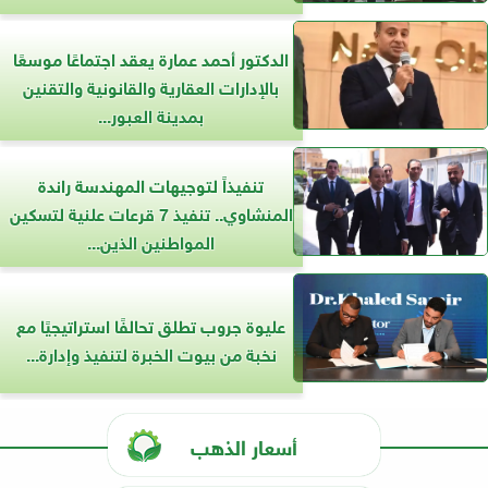
الدكتور أحمد عمارة يعقد اجتماعًا موسعًا
بالإدارات العقارية والقانونية والتقنين
بمدينة العبور...
تنفيذاً لتوجيهات المهندسة راندة
المنشاوي.. تنفيذ 7 قرعات علنية لتسكين
المواطنين الذين...
عليوة جروب تطلق تحالفًا استراتيجيًا مع
نخبة من بيوت الخبرة لتنفيذ وإدارة...
أسعار الذهب