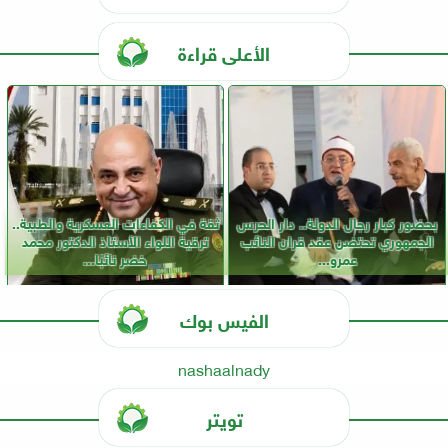
الأعلى قراءة
بحضور كبار رجال الدولة.. دار الحرس
ثقة في الكفاءات العسكرية والطبية..
الجمهوري تحتضن عقد قران النائب
ترقية اللواء الأستاذ الدكتور محمد
عمرو...
خضر نائبًا...
الفيس بوك
nashaalnady
تويتر