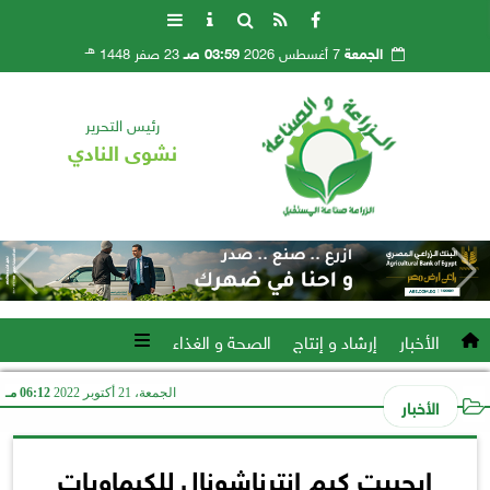
هـ
الجمعة
7 أغسطس 2026
03:59 صـ
23 صفر 1448
رئيس التحرير
نشوى النادي
الأخبار
إرشاد و إنتاج
الصحة و الغذاء
الجمعة، 21 أكتوبر 2022
06:12 مـ
الأخبار
إيجيبت كيم إنترناشونال للكيماويات