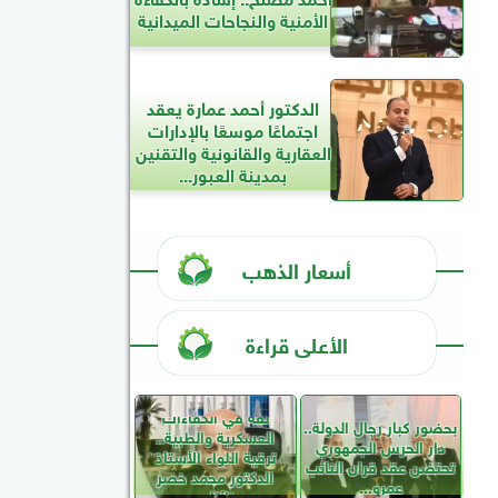
الأمنية والنجاحات الميدانية
الدكتور أحمد عمارة يعقد
اجتماعًا موسعًا بالإدارات
العقارية والقانونية والتقنين
بمدينة العبور...
أسعار الذهب
الأعلى قراءة
ثقة في الكفاءات
بحضور كبار رجال الدولة..
العسكرية والطبية..
دار الحرس الجمهوري
ترقية اللواء الأستاذ
تحتضن عقد قران النائب
الدكتور محمد خضر
عمرو...
نائبًا...