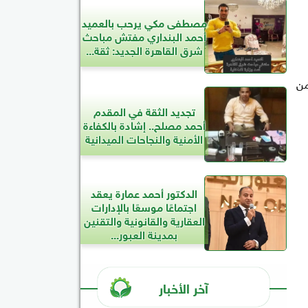
مصطفى مكي يرحب بالعميد
أحمد البنداري مفتش مباحث
شرق القاهرة الجديد: ثقة...
من
تجديد الثقة في المقدم
أحمد مصلح.. إشادة بالكفاءة
الأمنية والنجاحات الميدانية
الدكتور أحمد عمارة يعقد
اجتماعًا موسعًا بالإدارات
العقارية والقانونية والتقنين
بمدينة العبور...
آخر الأخبار