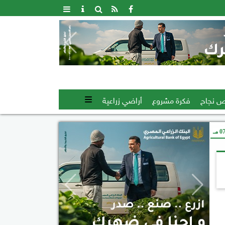
 نجاح
فكرة مشروع
أراضي زراعية
 مـ