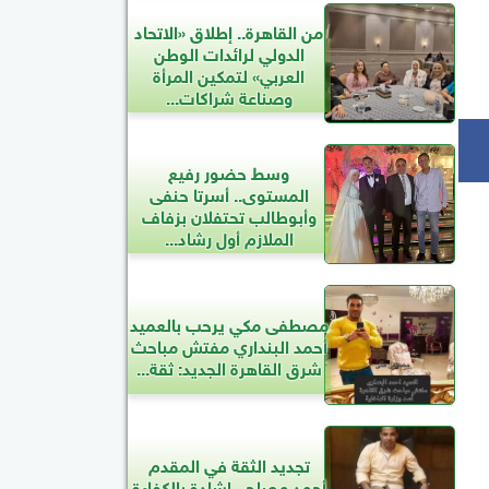
من القاهرة.. إطلاق «الاتحاد
الدولي لرائدات الوطن
العربي» لتمكين المرأة
وصناعة شراكات...
وسط حضور رفيع
المستوى.. أسرتا حنفى
وأبوطالب تحتفلان بزفاف
الملازم أول رشاد...
مصطفى مكي يرحب بالعميد
أحمد البنداري مفتش مباحث
شرق القاهرة الجديد: ثقة...
تجديد الثقة في المقدم
أحمد مصلح.. إشادة بالكفاءة