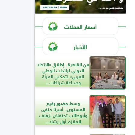
أسعار العملات
الأخبار
من القاهرة.. إطلاق «الاتحاد
الدولي لرائدات الوطن
العربي» لتمكين المرأة
وصناعة شراكات...
وسط حضور رفيع
المستوى.. أسرتا حنفى
وأبوطالب تحتفلان بزفاف
الملازم أول رشاد...