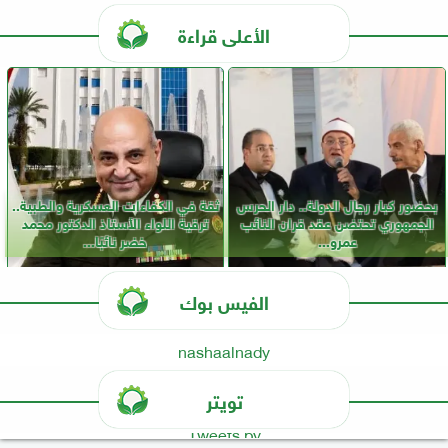
الأعلى قراءة
بحضور كبار رجال الدولة.. دار الحرس
ثقة في الكفاءات العسكرية والطبية..
الجمهوري تحتضن عقد قران النائب
ترقية اللواء الأستاذ الدكتور محمد
عمرو...
خضر نائبًا...
الفيس بوك
nashaalnady
تويتر
Tweets by