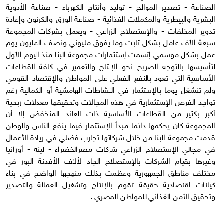
الصناعة - تصدير الموالح - توليد وأنتاج الكهرباء - صناعة الأدوية
البشرية والبيطرية والمكملات الغذائية - صناعة الورق والكرتون وإعادة
تدوير المخلفات - والإستصلاح الزراعي - ويعمل بشركات المجموعة
سبعة الأف عامل بشكل ثابت وما يفوق مليوني ونصف المليون يوم
عمل بشكل موسمي إتسمت إستثمارات مجموعة البنا منذ اليوم الأول
لتأسيسها بالتوجه الصريح نحو الإنتاج والتعمير في كافة القطاعات
الأساسية التي تعود بالنفع الفعلي على المواطن والإقتصاد القومي
ولم تنشغل يوما بالإستثمار في النشاطات الهامشية أو الكمالية رغم
تواجد الفرص الإستثمارية في هذه المجالات وتحقيقها معدلات ربحية
أكبر بكثير من القطاعات الأساسية ذات العائد المنخفض إلا أن
المجموعة كان يحكمها دائما مبدأ الإستثمار فيما ينفع الناس والوطن
قدمت مجموعة البنا من خلال شركاتها تجارب فضلي في ريادة الأعمال
في مجالي الإستصلاح الزراعي شركات مصرالخضراء - لينه - أورانيا
وغيرها بقيام الشركات بالإستصلاح الجاد لألاف الأفدنة البور في
مختلف مناطق الجمهورية وعظمت بذلك منهجها الواضح في بناء
كيانات اقتصادية حقيقة تقوم بالإنتاج وتشغيل العمالة والتصدير
وتحقيق الأمن الغذائي للمواطن المصري .