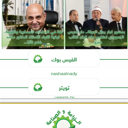
بحضور كبار رجال الدولة.. دار الحرس
ثقة في الكفاءات العسكرية والطبية..
الجمهوري تحتضن عقد قران النائب
ترقية اللواء الأستاذ الدكتور محمد
عمرو...
خضر نائبًا...
الفيس بوك
nashaalnady
تويتر
Tweets by