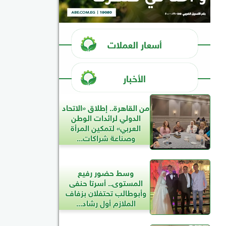
أسعار العملات
الأخبار
من القاهرة.. إطلاق «الاتحاد
الدولي لرائدات الوطن
العربي» لتمكين المرأة
وصناعة شراكات...
وسط حضور رفيع
المستوى.. أسرتا حنفى
وأبوطالب تحتفلان بزفاف
الملازم أول رشاد...