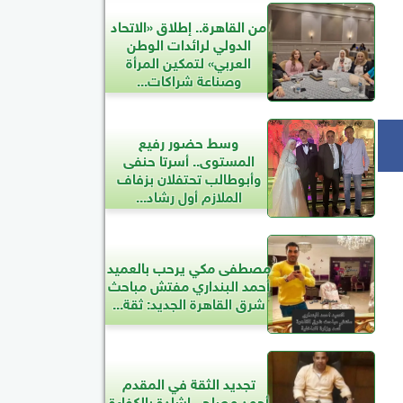
من القاهرة.. إطلاق «الاتحاد
الدولي لرائدات الوطن
العربي» لتمكين المرأة
وصناعة شراكات...
وسط حضور رفيع
المستوى.. أسرتا حنفى
وأبوطالب تحتفلان بزفاف
الملازم أول رشاد...
مصطفى مكي يرحب بالعميد
أحمد البنداري مفتش مباحث
شرق القاهرة الجديد: ثقة...
تجديد الثقة في المقدم
أحمد مصلح.. إشادة بالكفاءة