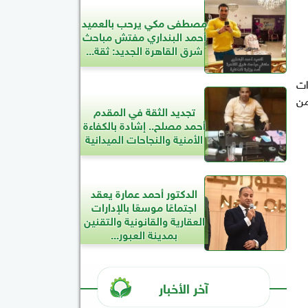
مصطفى مكي يرحب بالعميد
أحمد البنداري مفتش مباحث
شرق القاهرة الجديد: ثقة...
ات
من
تجديد الثقة في المقدم
أحمد مصلح.. إشادة بالكفاءة
الأمنية والنجاحات الميدانية
الدكتور أحمد عمارة يعقد
اجتماعًا موسعًا بالإدارات
العقارية والقانونية والتقنين
بمدينة العبور...
آخر الأخبار