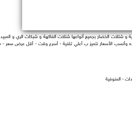
 و شتلات الخضار بجميع أنواعها شتلات الفاكهة و شبكات الري و المبيد
جوده وأنسب الأسعار نتميز ب أعلي تقنية - أسرع وقت - أقل عرض سعر - 
ات - المنوفية