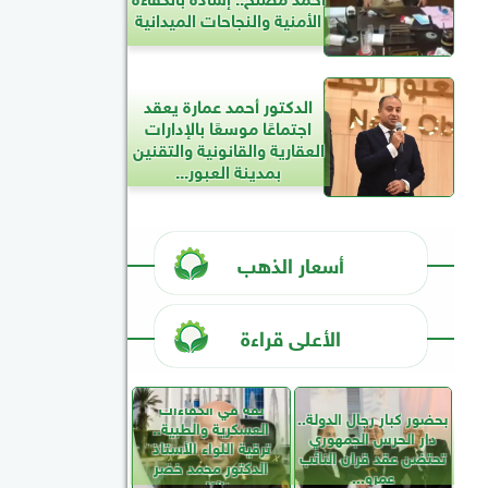
الأمنية والنجاحات الميدانية
الدكتور أحمد عمارة يعقد
اجتماعًا موسعًا بالإدارات
العقارية والقانونية والتقنين
بمدينة العبور...
أسعار الذهب
الأعلى قراءة
ثقة في الكفاءات
بحضور كبار رجال الدولة..
العسكرية والطبية..
دار الحرس الجمهوري
ترقية اللواء الأستاذ
تحتضن عقد قران النائب
الدكتور محمد خضر
عمرو...
نائبًا...