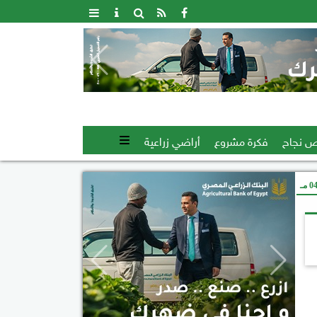
 نجاح
فكرة مشروع
أراضي زراعية
 مـ