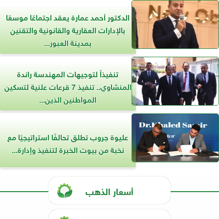
الدكتور أحمد عمارة يعقد اجتماعًا موسعًا
بالإدارات العقارية والقانونية والتقنين
بمدينة العبور...
تنفيذاً لتوجيهات المهندسة راندة
المنشاوي.. تنفيذ 7 قرعات علنية لتسكين
المواطنين الذين...
عليوة جروب تطلق تحالفًا استراتيجيًا مع
نخبة من بيوت الخبرة لتنفيذ وإدارة...
أسعار الذهب