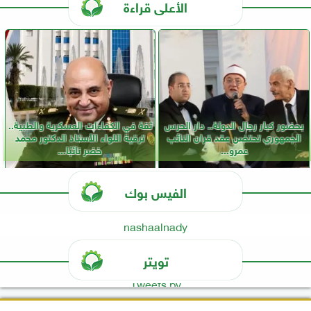
الأعلى قراءة
بحضور كبار رجال الدولة.. دار الحرس
ثقة في الكفاءات العسكرية والطبية..
الجمهوري تحتضن عقد قران النائب
ترقية اللواء الأستاذ الدكتور محمد
عمرو...
خضر نائبًا...
الفيس بوك
nashaalnady
تويتر
Tweets by