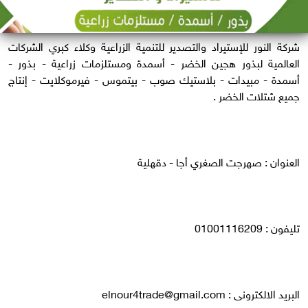
شركة النور للإستيراد والتصدير للتنمية الزراعية وكلاء كبري الشركات
العالمية لبذور هجين الخضر - أسمدة ومستلزمات زراعية - بذور -
أسمدة - مبيدات - بلاستيك صوب - بيتموس - فيرموكلايت - إنتاج
جميع شتلات الخضر .
العنوان : صهرجت الصغري‎ ‎أجا - دقهلية
تليفون : 01001116209
البريد الالكترونى :
elnour4trade@gmail.com