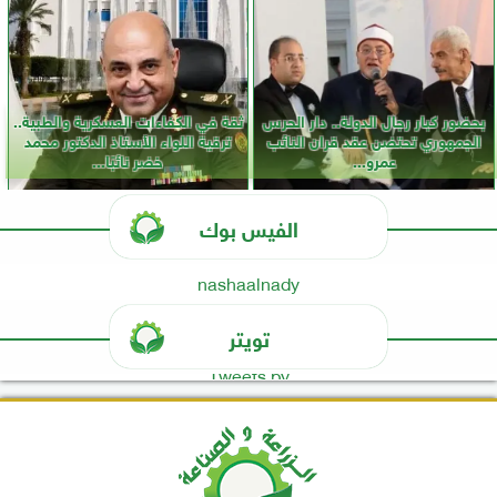
بحضور كبار رجال الدولة.. دار الحرس
ثقة في الكفاءات العسكرية والطبية..
الجمهوري تحتضن عقد قران النائب
ترقية اللواء الأستاذ الدكتور محمد
عمرو...
خضر نائبًا...
الفيس بوك
nashaalnady
تويتر
Tweets by