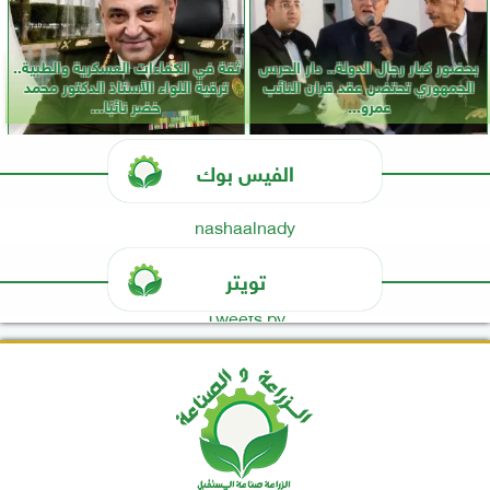
بحضور كبار رجال الدولة.. دار الحرس
ثقة في الكفاءات العسكرية والطبية..
الجمهوري تحتضن عقد قران النائب
ترقية اللواء الأستاذ الدكتور محمد
عمرو...
خضر نائبًا...
الفيس بوك
nashaalnady
تويتر
Tweets by