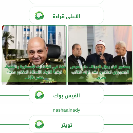
الأعلى قراءة
بحضور كبار رجال الدولة.. دار الحرس
ثقة في الكفاءات العسكرية والطبية..
الجمهوري تحتضن عقد قران النائب
ترقية اللواء الأستاذ الدكتور محمد
عمرو...
خضر نائبًا...
الفيس بوك
nashaalnady
تويتر