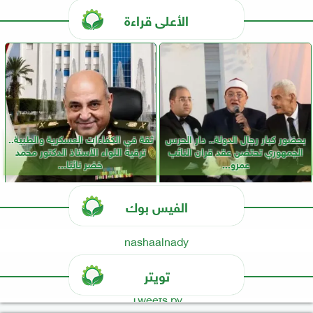
الأعلى قراءة
بحضور كبار رجال الدولة.. دار الحرس
ثقة في الكفاءات العسكرية والطبية..
الجمهوري تحتضن عقد قران النائب
ترقية اللواء الأستاذ الدكتور محمد
عمرو...
خضر نائبًا...
الفيس بوك
nashaalnady
تويتر
Tweets by