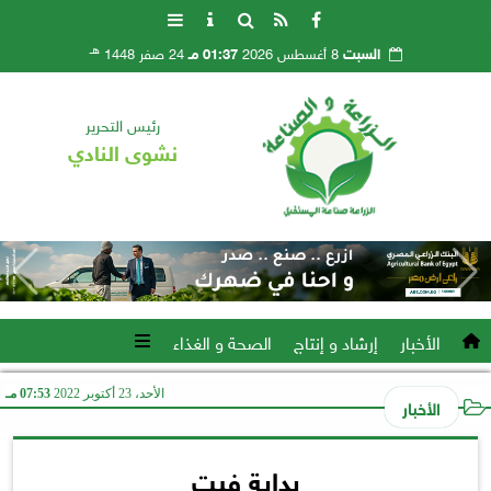
هـ
السبت
8 أغسطس 2026
01:37 مـ
24 صفر 1448
رئيس التحرير
نشوى النادي
الأخبار
إرشاد و إنتاج
الصحة و الغذاء
الأحد، 23 أكتوبر 2022
07:53 مـ
الأخبار
بداية فيت