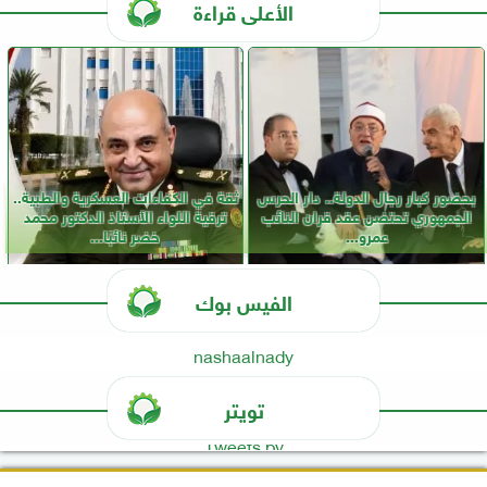
الأعلى قراءة
بحضور كبار رجال الدولة.. دار الحرس
ثقة في الكفاءات العسكرية والطبية..
الجمهوري تحتضن عقد قران النائب
ترقية اللواء الأستاذ الدكتور محمد
عمرو...
خضر نائبًا...
الفيس بوك
nashaalnady
تويتر
Tweets by