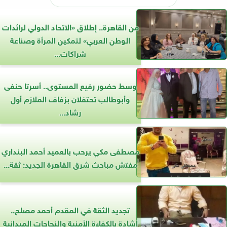
من القاهرة.. إطلاق «الاتحاد الدولي لرائدات
الوطن العربي» لتمكين المرأة وصناعة
شراكات...
وسط حضور رفيع المستوى.. أسرتا حنفى
وأبوطالب تحتفلان بزفاف الملازم أول
رشاد...
مصطفى مكي يرحب بالعميد أحمد البنداري
مفتش مباحث شرق القاهرة الجديد: ثقة...
تجديد الثقة في المقدم أحمد مصلح..
إشادة بالكفاءة الأمنية والنجاحات الميدانية