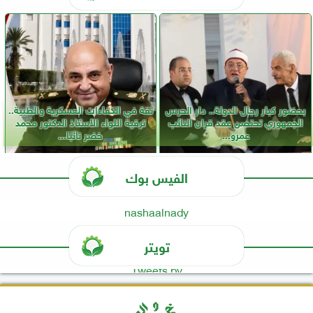
بحضور كبار رجال الدولة.. دار الحرس
ثقة في الكفاءات العسكرية والطبية..
الجمهوري تحتضن عقد قران النائب
ترقية اللواء الأستاذ الدكتور محمد
عمرو...
خضر نائبًا...
الفيس بوك
nashaalnady
تويتر
Tweets by