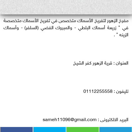
مفرخ الزهور لتفريخ الأسماك متخصص في تفريخ الأسماك متخصصة
في " زريعة أسماك البلطي - والمبروك الفضي (السلفر) - وأسماك
الزينه " .
العنوان : قرية الزهور كفر الشيخ
تليفون : 01112255558
البريد الالكترونى :
sameh11096@gmail.com