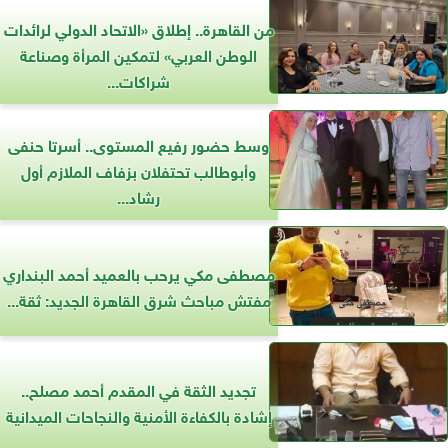
من القاهرة.. إطلاق «الاتحاد الدولي لرائدات
الوطن العربي» لتمكين المرأة وصناعة
شراكات...
وسط حضور رفيع المستوى.. أسرتا حنفى
وأبوطالب تحتفلان بزفاف الملازم أول
رشاد...
مصطفى مكي يرحب بالعميد أحمد البنداري
مفتش مباحث شرق القاهرة الجديد: ثقة...
تجديد الثقة في المقدم أحمد مصلح..
إشادة بالكفاءة الأمنية والنجاحات الميدانية