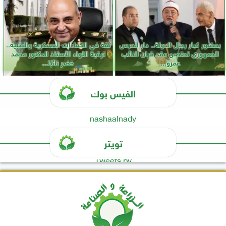
بحضور كبار رجال الدولة.. دار الحرس
ثقة في الكفاءات العسكرية والطبية..
الجمهوري تحتضن عقد قران النائب
ترقية اللواء الأستاذ الدكتور محمد
عمرو...
خضر نائبًا...
الفيس بوك
nashaalnady
تويتر
Tweets by