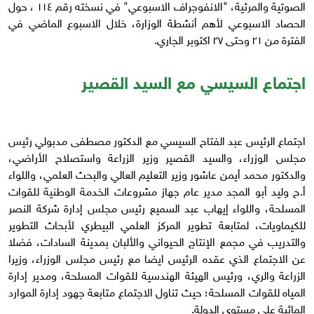
الصوتية والمرئية، "الانفوجراف الاسبوعي" في نسخته رقم ١١٤ ، حول
الحصاد الاسبوعي لأهم أنشطة الوزارة، خلال الاسبوع الماضي في
الفترة من ٢١ وحتى ٢٧ اكتوبر الجاري.
اجتماع السيسي مع السيد القصير
اجتماع الرئيس عبد الفتاح السيسي مع الدكتور مصطفى مدبولي رئيس
مجلس الوزراء، والسيد القصير وزير الزراعة واستصلاح الأراضي،
والدكتور محمد أيمن عاشور وزير التعليم العالي والبحث العلمي، واللواء
أ.ح وليد أبو المجد مدير عام جهاز مشروعات الخدمة الوطنية للقوات
المسلحة، واللواء إيهاب عبد السميع رئيس مجلس إدارة شركة النصر
للكيماويات، لمتابعة تطوير المركز العلمي البيطري لأبحاث التطوير
والتدريب في مجمع الإنتاج الحيواني والألبان بمدينة السادات، فضلا
عن الاجتماع الذي عقده الرئيس ايضا مع رئيس مجلس الوزراء، وزيرا
الزراعة والري، ورئيس الهيئة الهندسية للقوات المسلحة، ومدير إدارة
المياه للقوات المسلحة؛ حيث تناول الاجتماع متابعة جهود إدارة الموارد
المائية على مستوى الدولة.