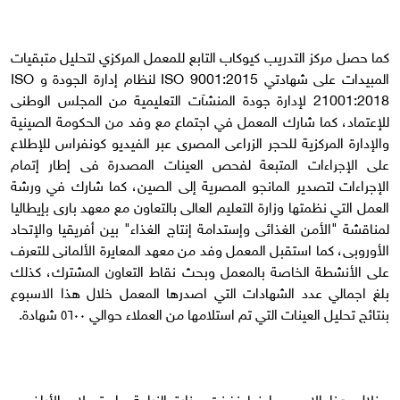
كما حصل مركز التدريب كيوكاب التابع للمعمل المركزي لتحليل متبقيات
المبيدات على شهادتي ISO 9001:2015 لنظام إدارة الجودة و ISO
21001:2018 لإدارة جودة المنشآت التعليمية من المجلس الوطنى
للإعتماد، كما شارك المعمل في اجتماع مع وفد من الحكومة الصينية
والإدارة المركزية للحجر الزراعى المصرى عبر الفيديو كونفراس للإطلاع
على الإجراءات المتبعة لفحص العينات المصدرة فى إطار إتمام
الإجراءات لتصدير المانجو المصرية إلى الصين، كما شارك في ورشة
العمل التي نظمتها وزارة التعليم العالى بالتعاون مع معهد بارى بإيطاليا
لمناقشة "الأمن الغذائى وإستدامة إنتاج الغذاء" بين أفريقيا والإتحاد
الأوروبى، كما استقبل المعمل وفد من معهد المعايرة الألمانى للتعرف
على الأنشطة الخاصة بالمعمل وبحث نقاط التعاون المشترك، كذلك
بلغ اجمالي عدد الشهادات التي اصدرها المعمل خلال هذا الاسبوع
بنتائج تحليل العينات التي تم استلامها من العملاء حوالي ٥٦٠٠ شهادة.
وخلال هذا الاسبوع ايضا نفذت وزارة الزراعة واستصلاح الأراضي،