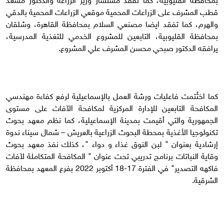
قطب المشرف على الزراعات المحمية موقعي الزراعات المحمية بالدقي
والهرم، كما تفقد ايضا مصنعي السلام بمحافظة القاهرة، وشلقان
بمحافظة القليوبية، التابعين للمشروع الخدمي للتغذية المدرسية،
يرافقه الدكتور صبحي محسن المشرف علي المشروع.
كما اختُتمت فاعليات ورشة العمل بالإسماعيلية لرفع كفاءة مهندسي
المكافحة التابعين للإدارة المركزية لمكافحة الآفات على مستوى
الجمهورية والتي أقيمت بمدينة الإسماعيلية، كما نظم معهد بحوث
تكنولوجيا الأغذية بمحطة البحوث الزراعية بالعريش – شمال سيناء ندوة
إرشادية بعنوان " لبن النوق غذاء و دواء "، كذلك نفذ معهد بحوث
وقاية النباتات برنامج تدريبي تحت عنوان " المكافحة المتكاملة لآفات
فاكهه التصدير" في الفترة 17-18 أكتوبر 2022 بفرع المعهد بمحافظة
الشرقية.