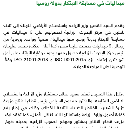
ميداليات في مسابقة الابتكار بدولة روسيا
وقدم السيد القصير وزير الزراعة واستصلاح الأراضي التهنئة إلى ثلاثة
باحثين في مركز البحوث الزراعية لحصولهم على 3 ميداليات في
مسابقة الابتكار بدولة روسيا منها ميداليتان فضية وواحدة برونزية من
إجمالي 9 ميداليات حصلت عليها مصر، كما أعلن الدكتور محمد سليمان
رئيس مركز البحوث الزراعية حصول معهد بحوث وقاية النباتات على أول
شهادتين إعتماد أيزو ISO 9001:2015 و ISO 21001:2018 وفقًا
لتوصية لجان المراجعة الدولية.
وخلال هذا الاسبوع تفقد سعيد صالح مستشار وزير الزراعة واستصلاح
الاراضي للمتابعه، والدكتور ممدوح السباعي رئيس قطاع الانتاج مزرعة
جزيرة الشعير، بالقناطر الخيرية، التابعة للقطاع، وذلك في إطار رفع
كفاءة أصول وزارة الزراعة واستغلالها الاستغلال الأمثل، كما تفقد ايضا
مزرعة قطاع الانتاج بمشتهر وموقع الصوب الزراعية بمدينة طوخ،
بمحافظة القليوبية، كما تفقد مستشار وزير الزراعة والدكتور مسعد