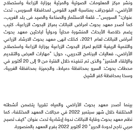
ونشر مركز المعلومات الصوتية والمرئية بوزارة الزراعة واستصلاح
الأراضي، انفوجراف بمناسبة العيد القومي لمحافظة السويس، تحت
عنوان:" السويس".. قلعة الاستثمار والصناعة والصيد فى بلد الغريب،
كما أصدر معهد بحوث امراض النباتات بمركز البحوث الزراعية، كتيب
يضم خلاصة الأبحاث المنشورة محلياً ودولياً لباحثين معهد بحوث
أمراض النباتات لعام 2021، كذلك انهى معهد بحوث الارشاد الزراعي
والتنمية الريفية التابع لمركز البحوث الزراعية بوزارة الزراعة واستصلاح
الأراضي، فعاليات البرنامج التدريبي، حول: "مهارات العرض والتقديم
والإلقاء المتميز" والذى تم تنفيذه خلال الفترة من 9 إلى 20 أكتوبر في
محطات بحوث: السرو بمحافظة دمياط، والجميزة بمحافظة الغربية،
وسخا بمحافظة كفر الشيخ.
بينما أصدر معهد بحوث الأراضي والمياه تقريرا يتضمن أنشطته
المختلفة خلال شهر سبتمبر 2022 في مجالات المعهد المختلفة، كما
نظم معهد بحوث وقاية النباتات ندوة إرشادية تحت عنوان "كيف تصبح
مربي ناجح لدودة الحرير" 20 أكتوبر 2022 بفرع المعهد بالمنصورة.