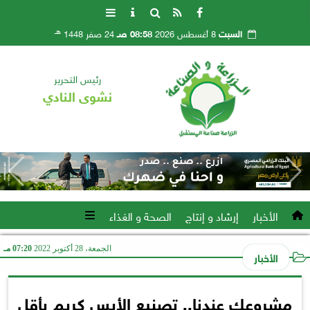
هـ
السبت
8 أغسطس 2026
08:58 صـ
24 صفر 1448
رئيس التحرير
نشوى النادي
الأخبار
إرشاد و إنتاج
الصحة و الغذاء
الجمعة، 28 أكتوبر 2022
07:20 مـ
الأخبار
مشروعك عندنا.. تصنيع الأيس كريم بأقل