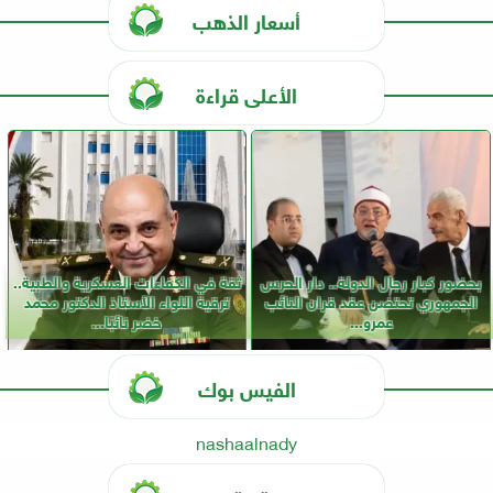
أسعار الذهب
الأعلى قراءة
بحضور كبار رجال الدولة.. دار الحرس
ثقة في الكفاءات العسكرية والطبية..
الجمهوري تحتضن عقد قران النائب
ترقية اللواء الأستاذ الدكتور محمد
عمرو...
خضر نائبًا...
الفيس بوك
nashaalnady