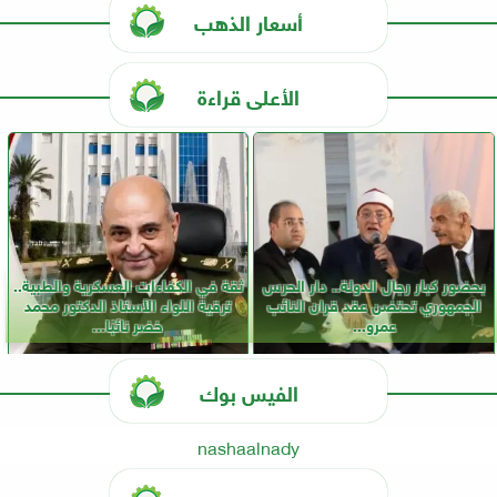
أسعار الذهب
الأعلى قراءة
بحضور كبار رجال الدولة.. دار الحرس
ثقة في الكفاءات العسكرية والطبية..
الجمهوري تحتضن عقد قران النائب
ترقية اللواء الأستاذ الدكتور محمد
عمرو...
خضر نائبًا...
الفيس بوك
nashaalnady