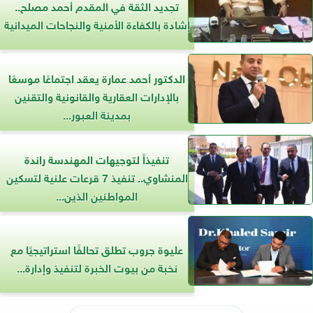
تجديد الثقة في المقدم أحمد مصلح..
إشادة بالكفاءة الأمنية والنجاحات الميدانية
الدكتور أحمد عمارة يعقد اجتماعًا موسعًا
بالإدارات العقارية والقانونية والتقنين
بمدينة العبور...
تنفيذاً لتوجيهات المهندسة راندة
المنشاوي.. تنفيذ 7 قرعات علنية لتسكين
المواطنين الذين...
عليوة جروب تطلق تحالفًا استراتيجيًا مع
نخبة من بيوت الخبرة لتنفيذ وإدارة...