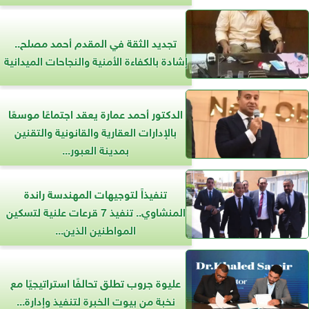
تجديد الثقة في المقدم أحمد مصلح..
إشادة بالكفاءة الأمنية والنجاحات الميدانية
الدكتور أحمد عمارة يعقد اجتماعًا موسعًا
بالإدارات العقارية والقانونية والتقنين
بمدينة العبور...
تنفيذاً لتوجيهات المهندسة راندة
المنشاوي.. تنفيذ 7 قرعات علنية لتسكين
المواطنين الذين...
عليوة جروب تطلق تحالفًا استراتيجيًا مع
نخبة من بيوت الخبرة لتنفيذ وإدارة...