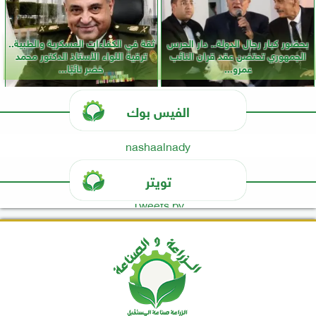
بحضور كبار رجال الدولة.. دار الحرس
ثقة في الكفاءات العسكرية والطبية..
الجمهوري تحتضن عقد قران النائب
ترقية اللواء الأستاذ الدكتور محمد
عمرو...
خضر نائبًا...
الفيس بوك
nashaalnady
تويتر
Tweets by