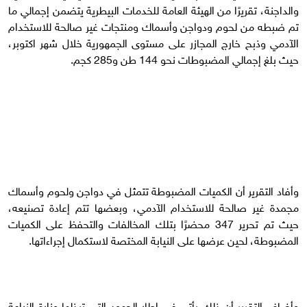
والداجنة، تقريرًا من الهيئة العامة للخدمات البيطرية يتضمن إجمالي ما
تم ضبطه من لحوم ودواجن وأسماك ومنتجات غير صالحة للاستخدام
الآدمي وذبح خارج المجازر على مستوى الجمهورية خلال شهر اكتوبر،
حيث بلغ إجمالي المضبوطات نحو 144 طن و285 كجم.
وأفاد التقرير أن الكميات المضبوطة تتمثل في دواجن ولحوم وأسماك
مجمدة غير صالحة للاستخدام الآدمي، وبعضها تتم إعادة تصنيعه،
حيث تم تحرير 347 محضرًا بتلك المخالفات والتحفظ على الكميات
المضبوطة، لحين عرضها على النيابة المختصة لاستكمال إجراءاتها.
وأضاف التقرير أن ذلك يأتي في إطار الجهود التي تبذلها وزارة الزراعة