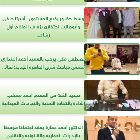
وسط حضور رفيع المستوى.. أسرتا حنفى
وأبوطالب تحتفلان بزفاف الملازم أول
رشاد...
مصطفى مكي يرحب بالعميد أحمد البنداري
مفتش مباحث شرق القاهرة الجديد: ثقة...
تجديد الثقة في المقدم أحمد مصلح..
إشادة بالكفاءة الأمنية والنجاحات الميدانية
الدكتور أحمد عمارة يعقد اجتماعًا موسعًا
بالإدارات العقارية والقانونية والتقنين