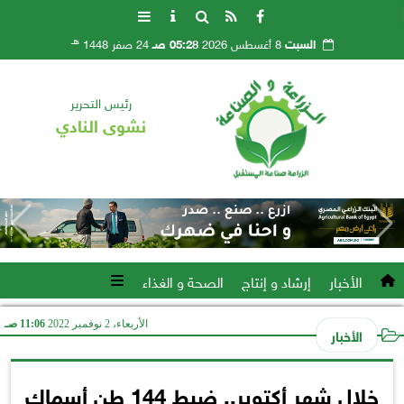
هـ
السبت
8 أغسطس 2026
05:28 صـ
24 صفر 1448
رئيس التحرير
نشوى النادي
الأخبار
إرشاد و إنتاج
الصحة و الغذاء
الأربعاء، 2 نوفمبر 2022
11:06 صـ
الأخبار
خلال شهر أكتوبر.. ضبط 144 طن أسماك