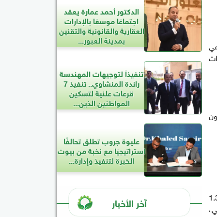
الدكتور أحمد عمارة يعقد
اجتماعًا موسعًا بالإدارات
العقارية والقانونية والتقنين
بمدينة العبور...
عي
ات
تنفيذاً لتوجيهات المهندسة
راندة المنشاوي.. تنفيذ 7
قرعات علنية لتسكين
المواطنين الذين...
ورية، بتنفيذ مُبادرة تستهدف "زراعة 100 مليون
عليوة جروب تطلق تحالفًا
استراتيجيًا مع نخبة من بيوت
الخبرة لتنفيذ وإدارة...
رك بين وزارة التنمية المحلية، ووزارة الزراعة واستصلاح الأراضي، ينص على قيام "الزراعة" بتوريد 1.3
آخر الأخبار
ي،