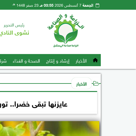
هـ
الجمعة
7 أغسطس 2026
03:55 مـ
23 صفر 1448
رئيس التحرير
نشوى النادي
الأخبار
إرشاد و إنتاج
الصحة و الغذاء
شرك
الأخبار
عايزنها تبقى خضرا.. توريد 5 مليون شجرة لزراعتها بال