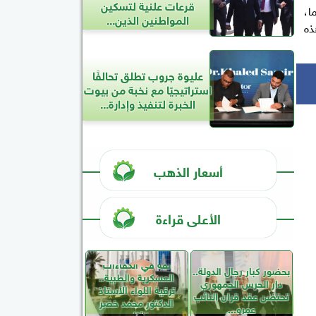
قرعات علنية لتسكين
ا،
المواطنين الذين...
ذه
عليوة جروب تطلق تحالفًا
استراتيجيًا مع نخبة من بيوت
الخبرة لتنفيذ وإدارة...
أسعار الذهب
الأعلى قراءة
ثقة في الكفاءات
بحضور كبار رجال الدولة..
العسكرية والطبية..
دار الحرس الجمهوري
ترقية اللواء الأستاذ
تحتضن عقد قران النائب
الدكتور محمد خضر
عمرو...
نائبًا...