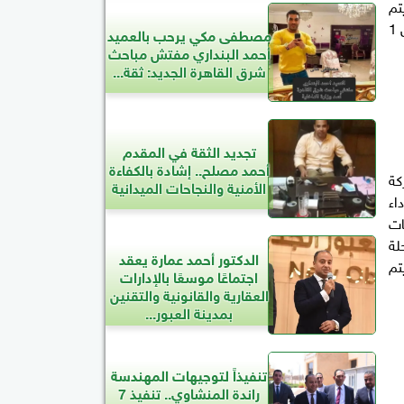
أن يتم
التوريد في العقدين للأماكن المحددة بالمحافظات، طبقاً للمواصفات الفنية والنوعيات المُحددة، ومنها أن يكون طول الشجرة بين 1
مصطفى مكي يرحب بالعميد
أحمد البنداري مفتش مباحث
شرق القاهرة الجديد: ثقة...
تجديد الثقة في المقدم
أحمد مصلح.. إشادة بالكفاءة
كة
الأمنية والنجاحات الميدانية
ة أداء
ات
لة
الدكتور أحمد عمارة يعقد
ث يتم
اجتماعًا موسعًا بالإدارات
العقارية والقانونية والتقنين
بمدينة العبور...
تنفيذاً لتوجيهات المهندسة
راندة المنشاوي.. تنفيذ 7