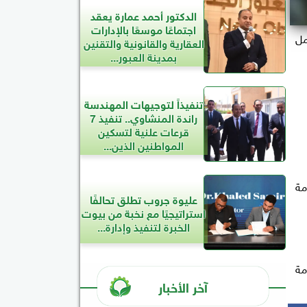
الدكتور أحمد عمارة يعقد
اجتماعًا موسعًا بالإدارات
مل
العقارية والقانونية والتقنين
بمدينة العبور...
تنفيذاً لتوجيهات المهندسة
راندة المنشاوي.. تنفيذ 7
قرعات علنية لتسكين
المواطنين الذين...
منظومة
عليوة جروب تطلق تحالفًا
استراتيجيًا مع نخبة من بيوت
الخبرة لتنفيذ وإدارة...
مة
آخر الأخبار