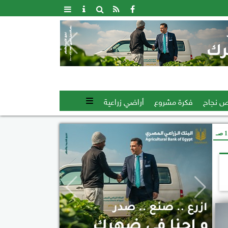
 نجاح
فكرة مشروع
أراضي زراعية
صـ