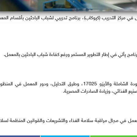
في مركز التدريب (كيوكاب)، برنامج تدريبي لشباب الباحثين بأقسام المع
برنامج يأتي في إطار التطوير المستمر ورفع كفاءة شباب الباحثين بالمعمل.
وتضمن البرنامج موضوعات متعددة في مجال الجودة الشاملة والأيزو 17025، وطرق التحليل، ودور المعمل في ال
تصنيع الغذائي، وزيادة الصادرات المصرية.
تعمل في مجال مراقبة سلامة الغذاء والتشريعات والقوانين المنظمة لسلا