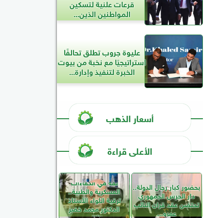
قرعات علنية لتسكين
المواطنين الذين...
عليوة جروب تطلق تحالفًا
استراتيجيًا مع نخبة من بيوت
الخبرة لتنفيذ وإدارة...
أسعار الذهب
الأعلى قراءة
ثقة في الكفاءات
بحضور كبار رجال الدولة..
العسكرية والطبية..
دار الحرس الجمهوري
ترقية اللواء الأستاذ
تحتضن عقد قران النائب
الدكتور محمد خضر
عمرو...
نائبًا...