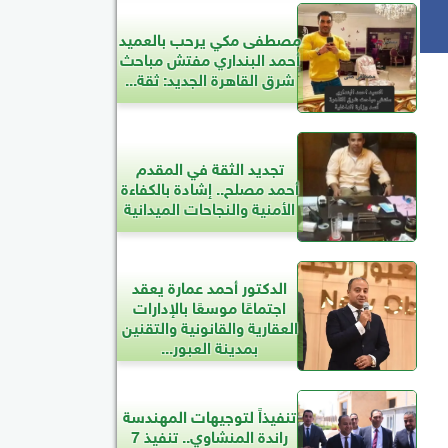
مصطفى مكي يرحب بالعميد
أحمد البنداري مفتش مباحث
شرق القاهرة الجديد: ثقة...
تجديد الثقة في المقدم
أحمد مصلح.. إشادة بالكفاءة
الأمنية والنجاحات الميدانية
الدكتور أحمد عمارة يعقد
اجتماعًا موسعًا بالإدارات
العقارية والقانونية والتقنين
بمدينة العبور...
تنفيذاً لتوجيهات المهندسة
راندة المنشاوي.. تنفيذ 7