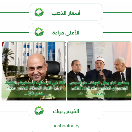
أسعار الذهب
الأعلى قراءة
بحضور كبار رجال الدولة.. دار الحرس
ثقة في الكفاءات العسكرية والطبية..
الجمهوري تحتضن عقد قران النائب
ترقية اللواء الأستاذ الدكتور محمد
عمرو...
خضر نائبًا...
الفيس بوك
nashaalnady