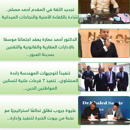
تجديد الثقة في المقدم أحمد مصلح..
إشادة بالكفاءة الأمنية والنجاحات الميدانية
الدكتور أحمد عمارة يعقد اجتماعًا موسعًا
بالإدارات العقارية والقانونية والتقنين
بمدينة العبور...
تنفيذاً لتوجيهات المهندسة راندة
المنشاوي.. تنفيذ 7 قرعات علنية لتسكين
المواطنين الذين...
عليوة جروب تطلق تحالفًا استراتيجيًا مع
نخبة من بيوت الخبرة لتنفيذ وإدارة...