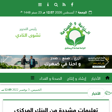
هـ
الجمعة
7 أغسطس 2026
12:57 مـ
23 صفر 1448
رئيس التحرير
نشوى النادي
الأخبار
إرشاد و إنتاج
الصحة و الغذاء
الخميس، 3 نوفمبر 2022
12:09 مـ
الأخبار
تعليمات مشددة من البنك المركزي