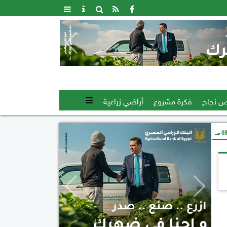
 نجاح
فكرة مشروع
أراضي زراعية
 مـ