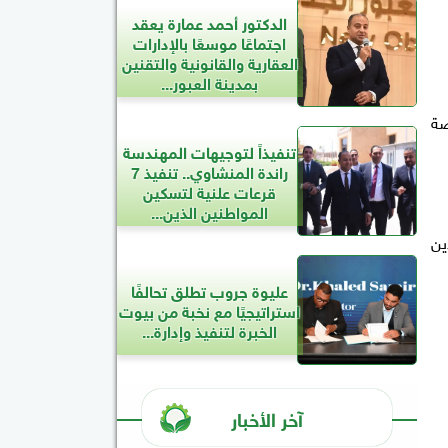
الدكتور أحمد عمارة يعقد
اجتماعًا موسعًا بالإدارات
العقارية والقانونية والتقنين
بمدينة العبور...
 مخصصة
تنفيذاً لتوجيهات المهندسة
راندة المنشاوي.. تنفيذ 7
قرعات علنية لتسكين
المواطنين الذين...
دين
عليوة جروب تطلق تحالفًا
استراتيجيًا مع نخبة من بيوت
الخبرة لتنفيذ وإدارة...
آخر الأخبار