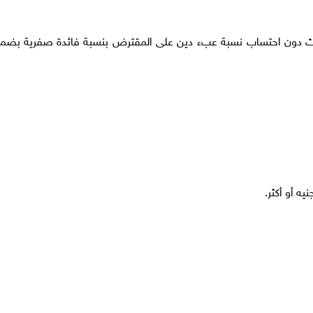
حديث دون احتساب نسبة عبء دين على المقترض بنسبة فائدة صفرية بضما
ه أو أكثر.