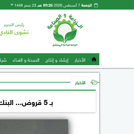
هـ
الجمعة
7 أغسطس 2026
09:26 صـ
23 صفر 1448
رئيس التحرير
نشوى النادي
الأخبار
إرشاد و إنتاج
الصحة و الغذاء
شرك
الأخبار
بـ 5 قروض... البنك الزراعي يدعم الفلاحين المصريين