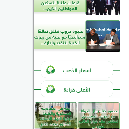
قرعات علنية لتسكين
المواطنين الذين...
عليوة جروب تطلق تحالفًا
استراتيجيًا مع نخبة من بيوت
الخبرة لتنفيذ وإدارة...
أسعار الذهب
الأعلى قراءة
ثقة في الكفاءات
بحضور كبار رجال الدولة..
العسكرية والطبية..
دار الحرس الجمهوري
ترقية اللواء الأستاذ
تحتضن عقد قران النائب
الدكتور محمد خضر
عمرو...
نائبًا...