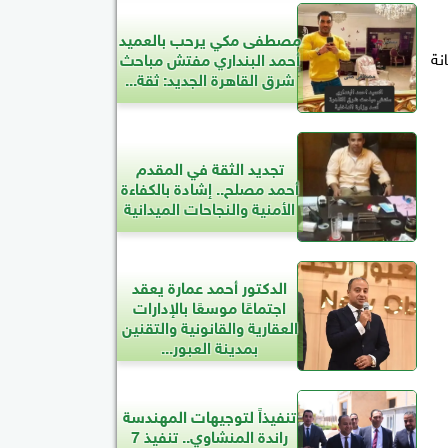
مصطفى مكي يرحب بالعميد
نة
أحمد البنداري مفتش مباحث
شرق القاهرة الجديد: ثقة...
تجديد الثقة في المقدم
أحمد مصلح.. إشادة بالكفاءة
الأمنية والنجاحات الميدانية
الدكتور أحمد عمارة يعقد
اجتماعًا موسعًا بالإدارات
العقارية والقانونية والتقنين
بمدينة العبور...
تنفيذاً لتوجيهات المهندسة
راندة المنشاوي.. تنفيذ 7