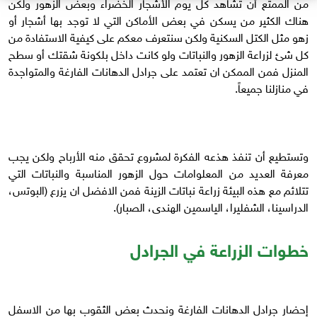
من الممتع أن تشاهد كل يوم الأشجار الخضراء وبعض الزهور ولكن
هناك الكثير من يسكن في بعض الأماكن التي لا توجد بها أشجار أو
زهو مثل الكتل السكنية ولكن سنتعرف معكم على كيفية الاستفادة من
كل شئ لزراعة الزهور والنباتات ولو كانت داخل بلكونة شقتك أو سطح
المنزل فمن الممكن ان تعتمد على جرادل الدهانات الفارغة والمتواجدة
في منازلنا جميعاً.
وتستطيع أن تنفذ هذعه الفكرة لمشروع تحقق منه الأرباح ولكن يجب
معرفة العديد من المعلوامات حول الزهور المناسبة والنباتات التي
تتلائم مع هذه البيئة زراعة نباتات الزينة فمن الافضل ان يزرع (البوتس،
الدراسينا، الشفليرا، الياسمين الهندى، الصبار).
خطوات الزراعة في الجرادل
إحضار جرادل الدهانات الفارغة ونحدث بعض الثقوب بها من الاسفل