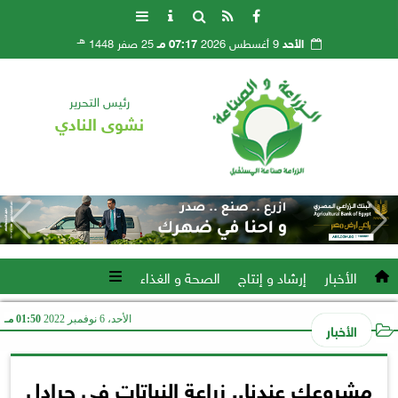
هـ
الأحد
9 أغسطس 2026
07:17 مـ
25 صفر 1448
رئيس التحرير
نشوى النادي
الأخبار
إرشاد و إنتاج
الصحة و الغذاء
الأحد، 6 نوفمبر 2022
01:50 مـ
الأخبار
مشروعك عندنا.. زراعة النباتات في جرادل