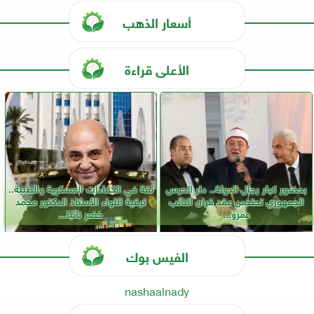
أسعار الذهب
الأعلى قراءة
بحضور كبار رجال الدولة.. دار الحرس
ثقة في الكفاءات العسكرية والطبية..
الجمهوري تحتضن عقد قران النائب
ترقية اللواء الأستاذ الدكتور محمد
عمرو...
خضر نائبًا...
الفيس بوك
nashaalnady