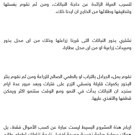
لتسرب المياة الزائدة عن حاجة النباتات، ومن ثم نقوم بغسلها
وتنظيفها وطلائها من الخارج ان اردنا ذلك.
نشتري بذور النباتات التى قررنا زراعتها وذلك من اى محل بذور
ومبيدات زراعية او من اى محل عطارة.
نقوم بملء الجرادل بالتراب او بالطمي الصالح للزراعة ومن ثم نقوم بنثر
البذور بكميات قليلة ونسقي الزرع على فترات وبعد مرور عدة ايام
سنجد ان النباتات بدأت في النمو ومع الوقت ستنمو اكثر ويمكن
قطفها والتغذي عليها.
ارباح هذة المشروع البسيط ليست عبارة عن كسب الأموال فقط، بل
هماك سعادة وراحة نفسية وصحة افضل نتيجة تناولك لطعام طازج