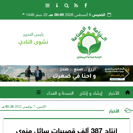
هـ
الخميس
6 أغسطس 2026
08:49 صـ
22 صفر 1448
رئيس التحرير
نشوى النادي
الأخبار
إرشاد و إنتاج
الصحة و الغذاء
الإثنين، 7 نوفمبر 2022
01:26 مـ
الأخبار
إنتاج 387 ألف قصيبات سائل منوي