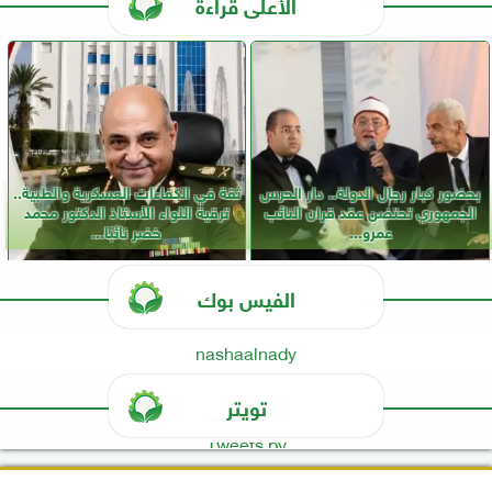
الأعلى قراءة
بحضور كبار رجال الدولة.. دار الحرس
ثقة في الكفاءات العسكرية والطبية..
الجمهوري تحتضن عقد قران النائب
ترقية اللواء الأستاذ الدكتور محمد
عمرو...
خضر نائبًا...
الفيس بوك
nashaalnady
تويتر
Tweets by