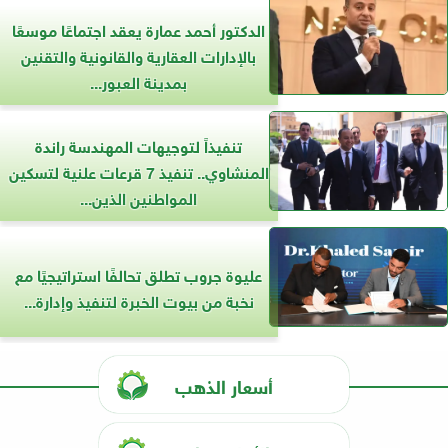
الدكتور أحمد عمارة يعقد اجتماعًا موسعًا
بالإدارات العقارية والقانونية والتقنين
بمدينة العبور...
تنفيذاً لتوجيهات المهندسة راندة
المنشاوي.. تنفيذ 7 قرعات علنية لتسكين
المواطنين الذين...
عليوة جروب تطلق تحالفًا استراتيجيًا مع
نخبة من بيوت الخبرة لتنفيذ وإدارة...
أسعار الذهب