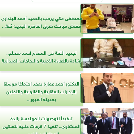
مصطفى مكي يرحب بالعميد أحمد البنداري
مفتش مباحث شرق القاهرة الجديد: ثقة...
تجديد الثقة في المقدم أحمد مصلح..
إشادة بالكفاءة الأمنية والنجاحات الميدانية
الدكتور أحمد عمارة يعقد اجتماعًا موسعًا
بالإدارات العقارية والقانونية والتقنين
بمدينة العبور...
تنفيذاً لتوجيهات المهندسة راندة
المنشاوي.. تنفيذ 7 قرعات علنية لتسكين
المواطنين الذين...