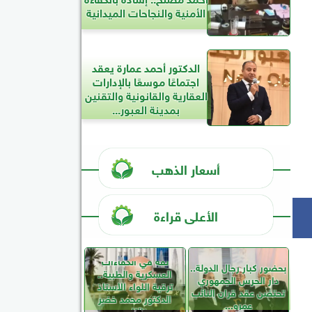
الأمنية والنجاحات الميدانية
الدكتور أحمد عمارة يعقد
اجتماعًا موسعًا بالإدارات
العقارية والقانونية والتقنين
بمدينة العبور...
أسعار الذهب
الأعلى قراءة
ثقة في الكفاءات
بحضور كبار رجال الدولة..
العسكرية والطبية..
دار الحرس الجمهوري
ترقية اللواء الأستاذ
تحتضن عقد قران النائب
الدكتور محمد خضر
عمرو...
نائبًا...