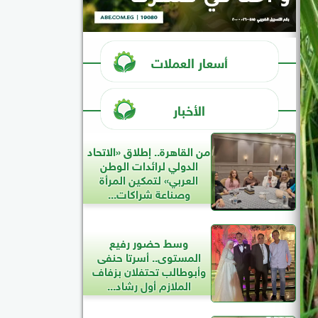
أسعار العملات
الأخبار
من القاهرة.. إطلاق «الاتحاد
الدولي لرائدات الوطن
العربي» لتمكين المرأة
وصناعة شراكات...
وسط حضور رفيع
المستوى.. أسرتا حنفى
وأبوطالب تحتفلان بزفاف
الملازم أول رشاد...