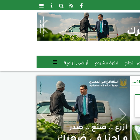
 نجاح
فكرة مشروع
أراضي زراعية
 مـ