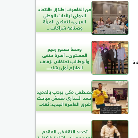
من القاهرة.. إطلاق «الاتحاد
الدولي لرائدات الوطن
العربي» لتمكين المرأة
وصناعة شراكات...
وسط حضور رفيع
المستوى.. أسرتا حنفى
وأبوطالب تحتفلان بزفاف
بة
الملازم أول رشاد...
مصطفى مكي يرحب بالعميد
أحمد البنداري مفتش مباحث
شرق القاهرة الجديد: ثقة...
تجديد الثقة في المقدم
أحمد مصلح.. إشادة بالكفاءة