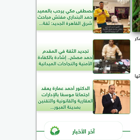
مصطفى مكي يرحب بالعميد
أحمد البنداري مفتش مباحث
شرق القاهرة الجديد: ثقة...
كر
تجديد الثقة في المقدم
أحمد مصلح.. إشادة بالكفاءة
الأمنية والنجاحات الميدانية
ها
الدكتور أحمد عمارة يعقد
اجتماعًا موسعًا بالإدارات
العقارية والقانونية والتقنين
بمدينة العبور...
آخر الأخبار