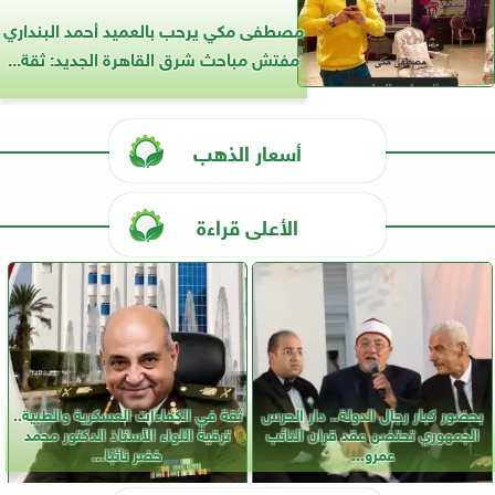
مصطفى مكي يرحب بالعميد أحمد البنداري
مفتش مباحث شرق القاهرة الجديد: ثقة...
أسعار الذهب
الأعلى قراءة
بحضور كبار رجال الدولة.. دار الحرس
ثقة في الكفاءات العسكرية والطبية..
الجمهوري تحتضن عقد قران النائب
ترقية اللواء الأستاذ الدكتور محمد
عمرو...
خضر نائبًا...