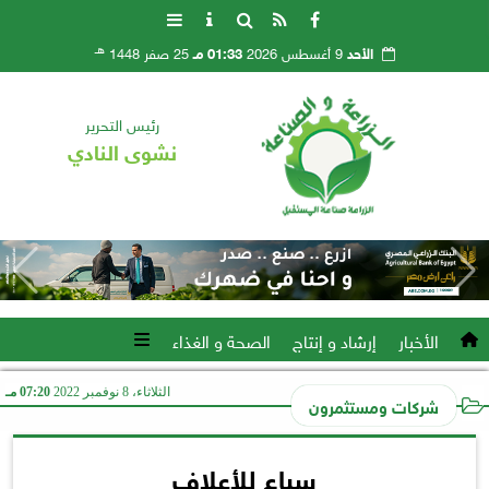
هـ
الأحد
9 أغسطس 2026
01:33 مـ
25 صفر 1448
رئيس التحرير
نشوى النادي
الأخبار
إرشاد و إنتاج
الصحة و الغذاء
الثلاثاء، 8 نوفمبر 2022
07:20 مـ
شركات ومستثمرون
سباع للأعلاف