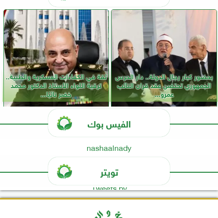
بحضور كبار رجال الدولة.. دار الحرس
ثقة في الكفاءات العسكرية والطبية..
الجمهوري تحتضن عقد قران النائب
ترقية اللواء الأستاذ الدكتور محمد
عمرو...
خضر نائبًا...
الفيس بوك
nashaalnady
تويتر
Tweets by