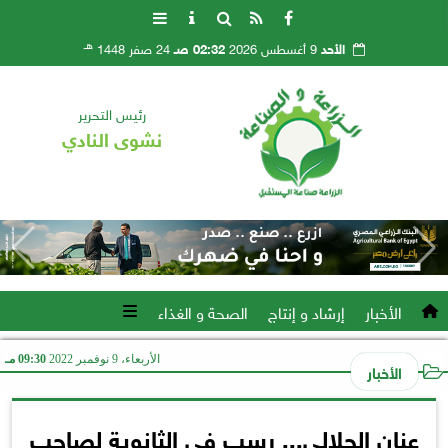
هـ
الأحد
9 أغسطس 2026
02:32 صـ
24 صفر 1448
رئيس التحرير
نشوى النادي
الأخبار
إرشاد و إنتاج
الصحة و الغذاء
الأربعاء، 9 نوفمبر 2022
09:30 مـ
الأخبار
عنان الجلالي... رسب في الثانوية لصاحب