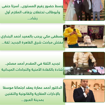
وسط حضور رفيع المستوى.. أسرتا حنفى
وأبوطالب تحتفلان بزفاف الملازم أول
رشاد...
مصطفى مكي يرحب بالعميد أحمد البنداري
مفتش مباحث شرق القاهرة الجديد: ثقة...
تجديد الثقة في المقدم أحمد مصلح..
إشادة بالكفاءة الأمنية والنجاحات الميدانية
الدكتور أحمد عمارة يعقد اجتماعًا موسعًا
بالإدارات العقارية والقانونية والتقنين
بمدينة العبور...