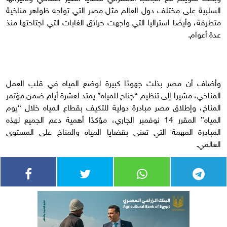
السلبية على مختلف دول العالم مثل مصر التي تواجه ظواهر مناخية
متطرفة، وأيضًا استراليا التي واجهت حرائق الغابات التي اجتاحتها منذ
عدة أعوام.
وأضاف أن مصر بذلت جهودًا كبيرة لوضع المياه في قلب العمل
المناخي، مشيرا إلى تنظيم “جناح للمياه” يمتد لعشرة أيام ضمن مؤتمر
المناخ، وإطلاق مصر مبادرة دولية للتكيف بقطاع المياه خلال “يوم
المياه” المقرر 14 نوفمبر الجاري، مؤكدًا أهمية دعم الجميع لهذه
المبادرة المهمة التي تعنى بقضايا المياه والمناخ على المستوى
العالمي.