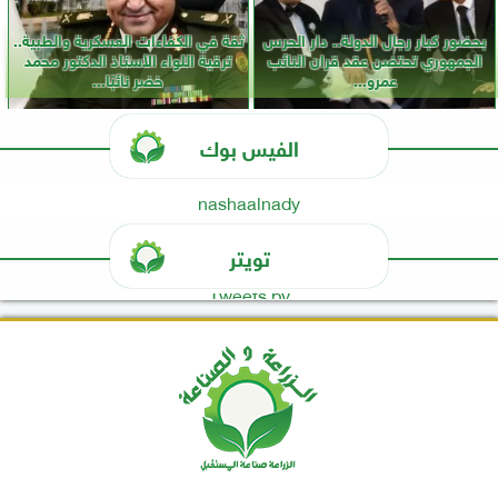
بحضور كبار رجال الدولة.. دار الحرس
ثقة في الكفاءات العسكرية والطبية..
الجمهوري تحتضن عقد قران النائب
ترقية اللواء الأستاذ الدكتور محمد
عمرو...
خضر نائبًا...
الفيس بوك
nashaalnady
تويتر
Tweets by