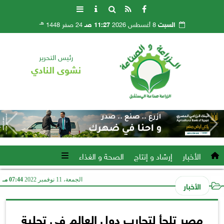
هـ
السبت
8 أغسطس 2026
11:27 صـ
24 صفر 1448
رئيس التحرير
نشوى النادي
الأخبار
إرشاد و إنتاج
الصحة و الغذاء
الجمعة، 11 نوفمبر 2022
07:44 مـ
الأخبار
مصر تلجأ لتجارب دول العالم في تحلية