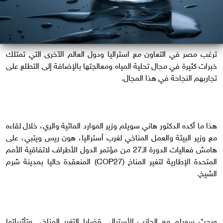
ترغب مصر في التعاون مع استراليا ودول العالم الآخرى التي تمتلك
خبرات كثيرة في مجال تحلية المياه ومعالجتها بالإضافة إلى التطلع على
تجاربهم النجاحة في هذا المجال.
هذا ما أكده الدكتور هاني سويلم وزير الموارد المائية والري، خلال لقاءه
مع وزير البيئة والعمل المناخي لغرب أستراليا، هون ريس ويتبي، على
هامش فعاليات الدورة الـ27 من مؤتمر الدول الأطراف لاتفاقية الأمم
المتحدة الإطارية لتغير المناخ (COP27) المنعقدة حاليا بمدينة شرم
الشيخ.
وبحث سويلم مع الجانب الأسترالي قضايا التغير المناخي وتأثيراتها