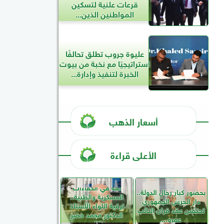
قرعات علنية لتسكين
المواطنين الذين...
عليوة جروب تطلق تحالفًا
استراتيجيًا مع نخبة من بيوت
الخبرة لتنفيذ وإدارة...
أسعار الذهب
الأعلى قراءة
ثقة في الكفاءات
بحضور كبار رجال الدولة..
العسكرية والطبية..
دار الحرس الجمهوري
ترقية اللواء الأستاذ
تحتضن عقد قران النائب
الدكتور محمد خضر
عمرو...
نائبًا...