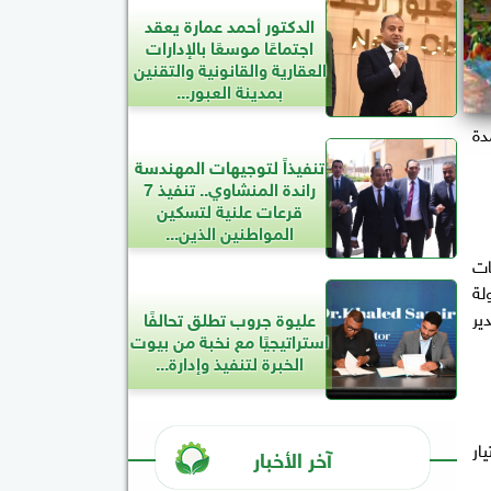
الدكتور أحمد عمارة يعقد
اجتماعًا موسعًا بالإدارات
العقارية والقانونية والتقنين
بمدينة العبور...
مدة
تنفيذاً لتوجيهات المهندسة
راندة المنشاوي.. تنفيذ 7
قرعات علنية لتسكين
المواطنين الذين...
في احتياجات
لة
ير
عليوة جروب تطلق تحالفًا
استراتيجيًا مع نخبة من بيوت
الخبرة لتنفيذ وإدارة...
ار
آخر الأخبار