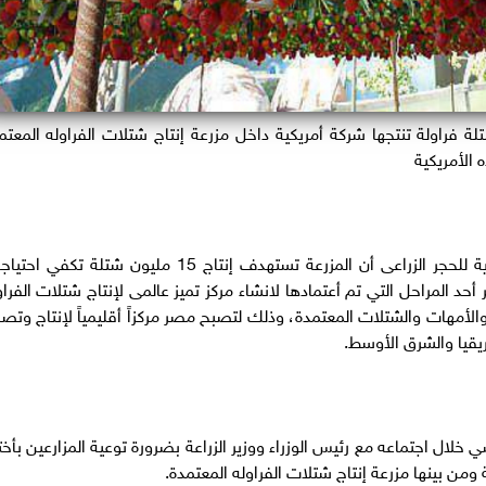
زراعية المصرية لتداول 15 مليون شتلة فراولة تنتجها شركة أمريكية داخل مزرعة إنتاج شتلات الفراوله المعت
 الأمريكية
وأكد الدكتور أحمد كمال العطار، رئيس الادارة المركزية للحجر الزراعى أن المزرعة تستهدف إنتاج 15 مليون شتلة تك
حد المراحل التي تم أعتمادها لانشاء مركز تميز عالمى لإنتاج شتلات الفراو
والأمهات والشتلات المعتمدة، وذلك لتصبح مصر مركزاً أقليمياً لإنتاج وتصد
يقيا والشرق الأوسط.
لال اجتماعه مع رئيس الوزراء ووزير الزراعة بضرورة توعية المزارعين بأختي
من بينها مزرعة إنتاج شتلات الفراوله المعتمدة.