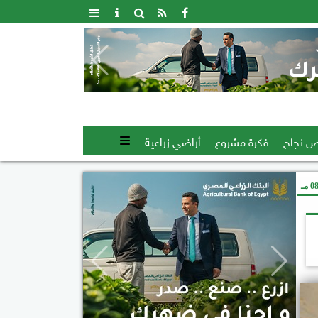
 نجاح
فكرة مشروع
أراضي زراعية
 مـ