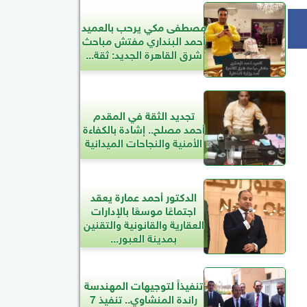
مصطفى مكي يرحب بالعميد
أحمد البنداري مفتش مباحث
شرق القاهرة الجديد: ثقة...
تجديد الثقة في المقدم
أحمد مصلح.. إشادة بالكفاءة
الأمنية والنجاحات الميدانية
الدكتور أحمد عمارة يعقد
اجتماعًا موسعًا بالإدارات
العقارية والقانونية والتقنين
بمدينة العبور...
تنفيذاً لتوجيهات المهندسة
راندة المنشاوي.. تنفيذ 7