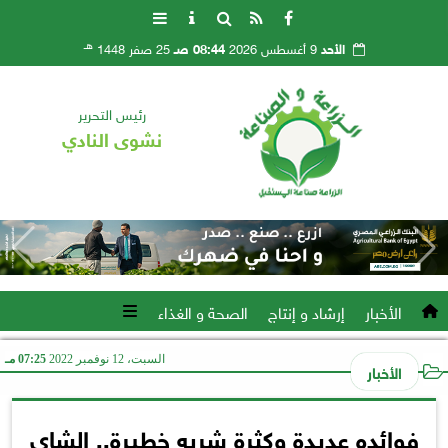
هـ
الأحد
9 أغسطس 2026
08:44 صـ
25 صفر 1448
رئيس التحرير
نشوى النادي
الأخبار
إرشاد و إنتاج
الصحة و الغذاء
السبت، 12 نوفمبر 2022
07:25 مـ
الأخبار
فوائده عديدة وكثرة شربه خطيرة.. الشاي