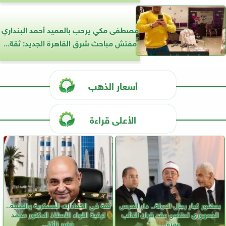
مصطفى مكي يرحب بالعميد أحمد البنداري
مفتش مباحث شرق القاهرة الجديد: ثقة...
أسعار الذهب
الأعلى قراءة
بحضور كبار رجال الدولة.. دار الحرس
ثقة في الكفاءات العسكرية والطبية..
الجمهوري تحتضن عقد قران النائب
ترقية اللواء الأستاذ الدكتور محمد
عمرو...
خضر نائبًا...