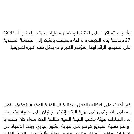
وأعربت “ساكو” على امتنانها بحضور فاعليات مؤتمر المناخ ال COP
27 وخاصة يوم التكيف والزراعة وتوجهت بالشكر إلى الحكومة المصرية
على تنظيمها الرائع لهذا المؤتمر الكبير وانه يمثل نقله كبيرة لافريقيا.
كما أكدت على امكانية العمل سويًا خلال الفترة المقبلة لتحقيق الامن
الغذائي الافريقي وفي نهاية اللقاء إتفق الجانبان على اهمية عقد عدد
من اللقاءات لهيئة مكتب اللجنة الفنيه سالفة الذكر سواء كان حضوريا
او عبر تقنية الفيديو كونفرانس بنهاية الشهر الجاري وبعد الانتهاء من
فاعليات مؤتمر المناخ وذلك لوضع خطة وآلية عمل للجنة الفنيه