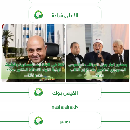
الأعلى قراءة
بحضور كبار رجال الدولة.. دار الحرس
ثقة في الكفاءات العسكرية والطبية..
الجمهوري تحتضن عقد قران النائب
ترقية اللواء الأستاذ الدكتور محمد
عمرو...
خضر نائبًا...
الفيس بوك
nashaalnady
تويتر