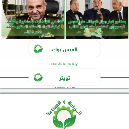
بحضور كبار رجال الدولة.. دار الحرس
ثقة في الكفاءات العسكرية والطبية..
الجمهوري تحتضن عقد قران النائب
ترقية اللواء الأستاذ الدكتور محمد
عمرو...
خضر نائبًا...
الفيس بوك
nashaalnady
تويتر
Tweets by