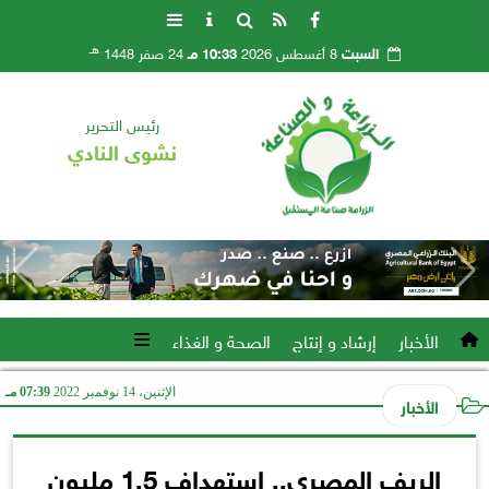
هـ
السبت
8 أغسطس 2026
10:33 مـ
24 صفر 1448
رئيس التحرير
نشوى النادي
الأخبار
إرشاد و إنتاج
الصحة و الغذاء
الإثنين، 14 نوفمبر 2022
07:39 مـ
الأخبار
الريف المصري.. استهداف 1.5 مليون