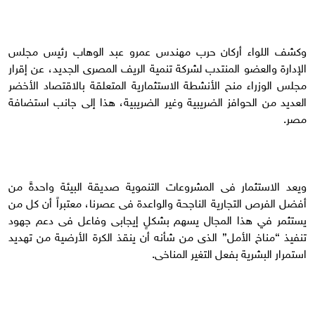
وكشف اللواء أركان حرب مهندس عمرو عبد الوهاب رئيس مجلس
الإدارة والعضو المنتدب لشركة تنمية الريف المصرى الجديد، عن إقرار
مجلس الوزراء منح الأنشطة الاستثمارية المتعلقة بالاقتصاد الأخضر
العديد من الحوافز الضريبية وغير الضريبية، هذا إلى جانب استضافة
مصر.
ويعد الاستثمار فى المشروعات التنموية صديقة البيئة واحدةً من
أفضل الفرص التجارية الناجحة والواعدة فى عصرنا، معتبراً أن كل من
يستثمر في هذا المجال يسهم بشكلٍ إيجابى وفاعل فى دعم جهود
تنفيذ “مناخ الأمل” الذى من شأنه أن ينقذ الكرة الأرضية من تهديد
استمرار البشرية بفعل التغير المناخى.