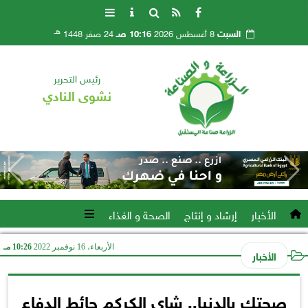
هـ
السبت
8 أغسطس 2026
10:16 صـ
24 صفر 1448
رئيس التحرير
نشوى النادي
الأخبار
إرشاد و إنتاج
الصحة و الغذاء
الأربعاء، 16 نوفمبر 2022
10:26 مـ
الأخبار
صحتك بالدنيا.. شاي الكركم حائط الدفاع