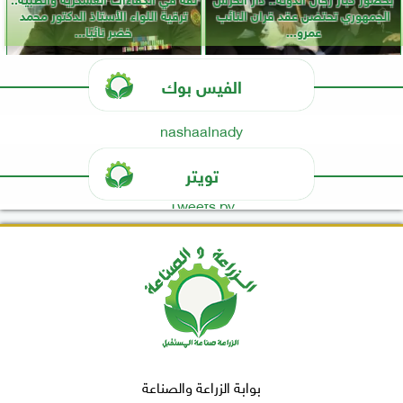
الجمهوري تحتضن عقد قران النائب
ترقية اللواء الأستاذ الدكتور محمد
عمرو...
خضر نائبًا...
الفيس بوك
nashaalnady
تويتر
Tweets by
بوابة الزراعة والصناعة