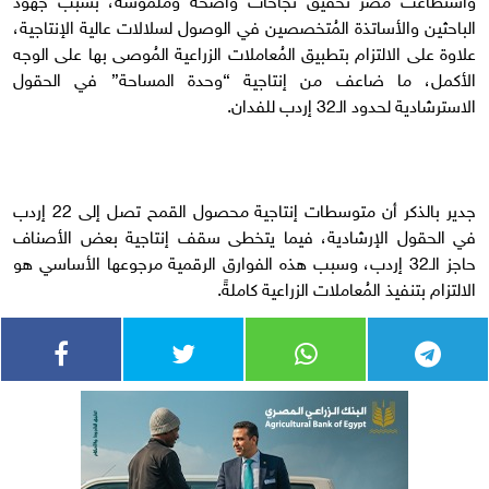
الباحثين والأساتذة المُتخصصين في الوصول لسلالات عالية الإنتاجية،
علاوة على الالتزام بتطبيق المُعاملات الزراعية المُوصى بها على الوجه
الأكمل، ما ضاعف من إنتاجية “وحدة المساحة” في الحقول
الاسترشادية لحدود الـ32 إردب للفدان.
جدير بالذكر أن متوسطات إنتاجية محصول القمح تصل إلى 22 إردب
في الحقول الإرشادية، فيما يتخطى سقف إنتاجية بعض الأصناف
حاجز الـ32 إردب، وسبب هذه الفوارق الرقمية مرجوعها الأساسي هو
الالتزام بتنفيذ المُعاملات الزراعية كاملةً.