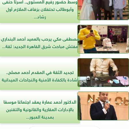
وسط حضور رفيع المستوى.. أسرتا حنفى
وأبوطالب تحتفلان بزفاف الملازم أول
رشاد...
مصطفى مكي يرحب بالعميد أحمد البنداري
مفتش مباحث شرق القاهرة الجديد: ثقة...
تجديد الثقة في المقدم أحمد مصلح..
إشادة بالكفاءة الأمنية والنجاحات الميدانية
الدكتور أحمد عمارة يعقد اجتماعًا موسعًا
بالإدارات العقارية والقانونية والتقنين
بمدينة العبور...