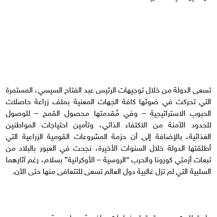
تسعى الدولة من خلال توجيهات الرئيس عبد الفتاح السيسي، المستمرة
التي تحركت في ضوئها كافة الجهات المعنية بملف زراعة حاصلات
الحبوب الاستراتيجية – وفي مُقدمتها محصول القمح – للوصول
للحدود الآمنة من الاكتفاء الذاتي، وتأمين احتياجات المواطنين
الغذائية، بالإضافة إلى أن حزمة المشروعات القومية الزراعية التي
أطلقتها الدولة خلال السنوات الأخيرة، نجحت في العبور بالبلاد من
تبعات أزمتي كورونا والحرب “الروسية – الأوكرانية” بسلام، رغم آثارهما
السلبية التي لم تزل غالبية دول العالم تسعى للتتعافى منها حتى الآن.
واستطاعت مصر تحقيق نجاحات واضحة وملموسة، بسبب جهود