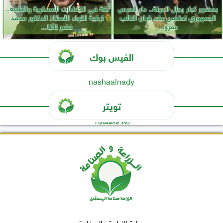
بحضور كبار رجال الدولة.. دار الحرس
ثقة في الكفاءات العسكرية والطبية..
الجمهوري تحتضن عقد قران النائب
ترقية اللواء الأستاذ الدكتور محمد
عمرو...
خضر نائبًا...
الفيس بوك
nashaalnady
تويتر
Tweets by
بوابة الزراعة والصناعة