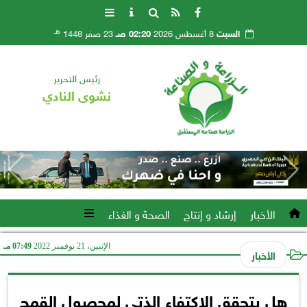
هـ
السبت
8 أغسطس 2026
02:20 صـ
23 صفر 1448
رئيس التحرير
نشوى النادي
الأخبار
إرشاد و إنتاج
الصحة و الغذاء
الإثنين، 21 نوفمبر 2022
07:49 مـ
الأخبار
هل يتحقق الاكتفاء الذتي لمحصول القمح