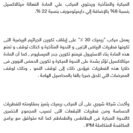
المبكرة والمتأخرة ويحتوي المركب علي المادة الفعالة ميتالاكسيل
بنسبة 8% بالإضافة إلي دايميثومورف بنسبة 22 %.
يعمل مركب "ريميك 30 ٪" على إيقاف تكوين الجراثيم البيضية التى
تكونها فطريات البياض الزغبى و الندوة المتأخرة و كذلك توقف و تمنع
هذه المادة بناء الاستيرول فيمنع تكوين جدر الميسليوم , كما أن المادة
ميتالاكسيل تؤثر بشدة على الندوة المبكرة و تكوين الحمض النووى فى
خلايا هذه الفطريات فيؤدى ذلك إلى توقف النمو , وذلك لوقف
الممرضات التي تلحق ضررا بالغا بالمحاصيل الهامة .
وأكدت شركة شوري على أن المركب ريميك يتميز بمقاومته للفطريات
الحساسة ومن فطريات التبقعات التى تصيب المجموع الخضرى
كالندوة المبكرة فى البطاطس والطماطم كما انه متوافق مع برامج
المكافحة المتكاملة IPM .