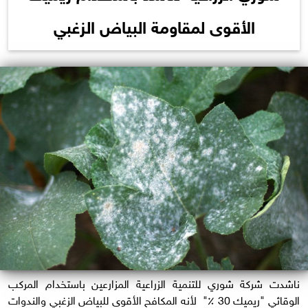
الأقوى لمقاومة البياض الزغبي
ناشدت شركة شوري للتنمية الزراعية المزارعين باستخدام المركب
الوقائي "ريميك 30 ٪" لأنه المكافح الأقوى للبياض الزغبي والندوات